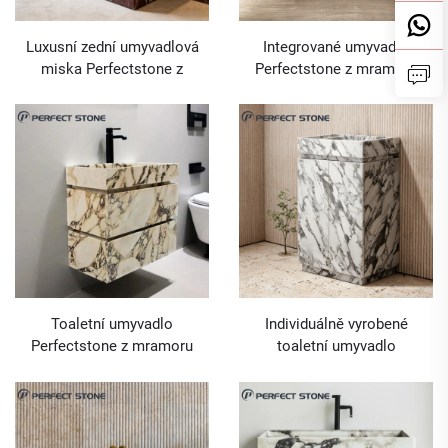
Luxusní zední umyvadlová
Integrované umyvadlo
miska Perfectstone z
Perfectstone z mramoru
mramoru Calacatta Viola pro
Calacatta Viola pro náročné
hlavní koupelny ve vilách a
interiérové projekty
hostinské koupelny v
luxusních hotelích
Toaletní umyvadlo
Individuálně vyrobené
Perfectstone z mramoru
toaletní umyvadlo
Calacatta Viola s nádobou
Perfectstone z mramoru
pro luxusní interiéry
Arabescato s úložným
prostorem pro náročné
interiérové projekty