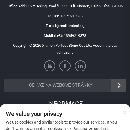
Office Add: 302#, Anling Road č. 999, Huli, Xiamen, Fujian, Čína 361006
Tel:
+86-13959219373
E-mail:
[email protected]
Mobilní:
+86-13959219373
Copyright © 2026 Xiamen Perfect Stone Co., Ltd. Všechna práva
vyhrazena
ODKAZ NA WEBOVÉ STRÁNKY
INFORMACE
We value your privacy
Přihlaste se k odběru našeho týdenního newsletteru
We use cookies and similar tools to provide our services. If you
don't want to accept all cookies, click Personalize cookies.