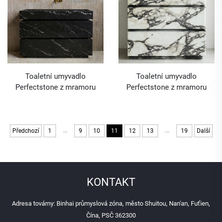
Toaletní umyvadlo
Toaletní umyvadlo
Perfectstone z mramoru
Perfectstone z mramoru
Nero Marquina pro koupelnu
Calacatta Viola s nádobou
s nádobou a umyvadlem pro
pro interiérové nábytkové a
luxusní stavební projekt
dekorativní účely v luxusních
stavebních projektech
...
...
Předchozí
1
9
10
11
12
13
19
Další
KONTAKT
Adresa továrny: Binhai průmyslová zóna, město Shuitou, Nan'an, Fuťien,
Čína, PSČ 362300