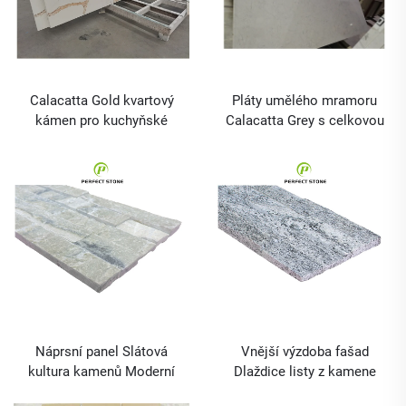
Calacatta Gold kvartový
Pláty umělého mramoru
kámen pro kuchyňské
Calacatta Grey s celkovou
pultové desky a
strukturou pro stoly v
prefabrikované s
koupelnách a kuchyňské
velkoobchodní cenou a
pulty
vlastní velikostí
Náprsní panel Slátová
Vnější výzdoba fašad
kultura kamenů Moderní
Dlaždice listy z kamene
přírodní vnější dlaždice
Kulturní kámen Venkovní