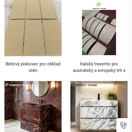
Grafický design Kvalita A
Grafický design Kvalita A
Fašadní inkoustová malba
Výzdoba dlaždic Slátové
Dlaždice ze slatu 50 m²
dlaždice
Béžový pískovec pro obklad
Italský travertin pro
stěn
australský a evropský trh s
velkoobchodní službou CAD
kreslení