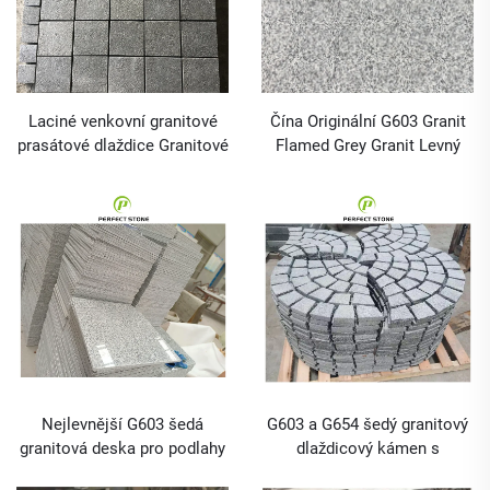
Laciné venkovní granitové
Čína Originální G603 Granit
prasátové dlaždice Granitové
Flamed Grey Granit Levný
dlažební kostky
Nejlevnější G603 šedá
G603 a G654 šedý granitový
granitová deska pro podlahy
dlaždicový kámen s
a obložení zdí GraniteStone
mřížkováním v nájezdu na