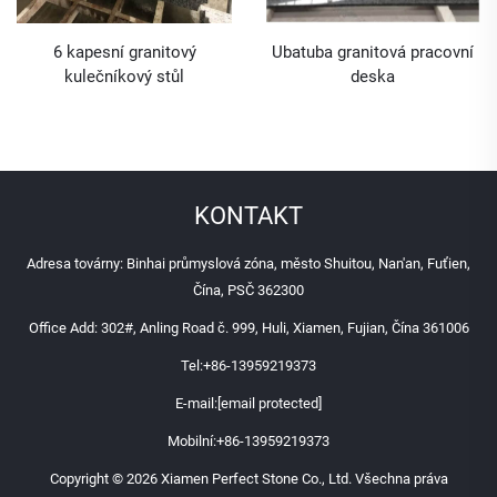
6 kapesní granitový
Ubatuba granitová pracovní
kulečníkový stůl
deska
KONTAKT
Adresa továrny: Binhai průmyslová zóna, město Shuitou, Nan'an, Fuťien,
Čína, PSČ 362300
Office Add: 302#, Anling Road č. 999, Huli, Xiamen, Fujian, Čína 361006
Tel:
+86-13959219373
E-mail:
[email protected]
Mobilní:
+86-13959219373
Copyright © 2026 Xiamen Perfect Stone Co., Ltd. Všechna práva