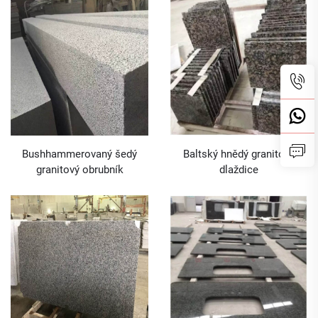
vozovku Granit vnější
dláždění ve tvaru vějíře
Bushhammerovaný šedý
Baltský hnědý granitový
granitový obrubník
dlaždice