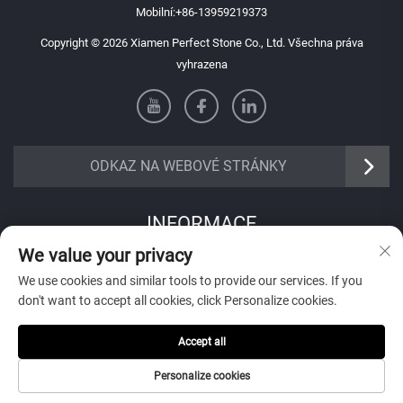
Mobilní:
+86-13959219373
Copyright © 2026 Xiamen Perfect Stone Co., Ltd. Všechna práva
vyhrazena
ODKAZ NA WEBOVÉ STRÁNKY
INFORMACE
We value your privacy
Přihlaste se k odběru našeho týdenního newsletteru
We use cookies and similar tools to provide our services. If you
don't want to accept all cookies, click Personalize cookies.
Accept all
Odeslat
Personalize cookies