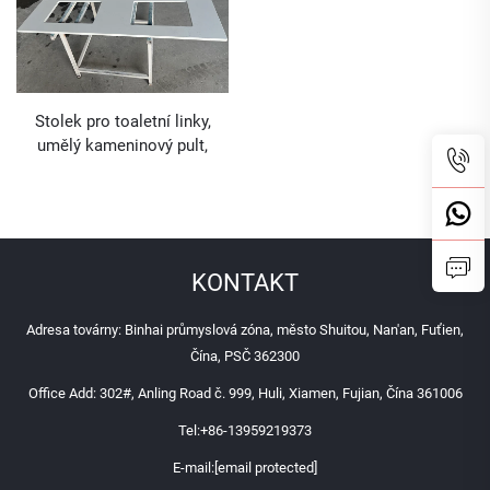
Stolek pro toaletní linky,
umělý kameninový pult,
kvartová kamenina
KONTAKT
Adresa továrny: Binhai průmyslová zóna, město Shuitou, Nan'an, Fuťien,
Čína, PSČ 362300
Office Add: 302#, Anling Road č. 999, Huli, Xiamen, Fujian, Čína 361006
Tel:
+86-13959219373
E-mail:
[email protected]