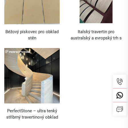
Béžový pískovec pro obklad
Italský travertin pro
stěn
australský a evropský trh s
velkoobchodní službou CAD
kreslení
PerfectStone – ultra tenký
stříbrný travertinový obklad
pro vnitřní otočné schodiště