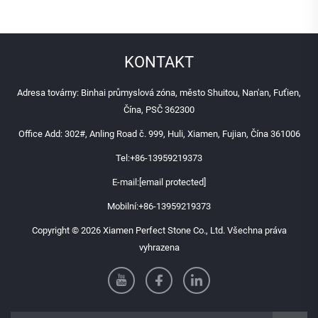
v hotelích a vily
KONTAKT
Adresa továrny: Binhai průmyslová zóna, město Shuitou, Nan'an, Fuťien,
Čína, PSČ 362300
Office Add: 302#, Anling Road č. 999, Huli, Xiamen, Fujian, Čína 361006
Tel:
+86-13959219373
E-mail:
[email protected]
Mobilní:
+86-13959219373
Copyright © 2026 Xiamen Perfect Stone Co., Ltd. Všechna práva
vyhrazena