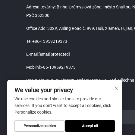
Adresa továrny: Binhai průmyslová zóna, město Shuitou, Na
PSČ 362300
Office Add: 302#, Anling Road č. 999, Huli, Xiamen, Fujian
Tel:
+86-13959219373
E-mail:
[email protected]
Mobilní:
+86-13959219373
Copyright © 2026 Xiamen Perfect Stone Co., Ltd. Všechna
We value your privacy
We use cookies and similar tools to provide our
services. If you don't want to accept all cookies, click
Personalize cookies.
ODKAZ NA WEBOVÉ STRÁNKY
Personalize cookies
Accept all