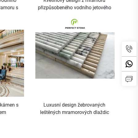
vodního
Květinový design z mramoru
ramoru s
přizpůsobeného vodního jetového
 podlaze
řezání čtvercové podlahy
čtverec
obloukovým mramorem medailon
 kámen s
Luxusní design žebrovaných
nem
leštěných mramorových dlaždic
tvercové
pro stěnové panely
 podlaze
čtverec