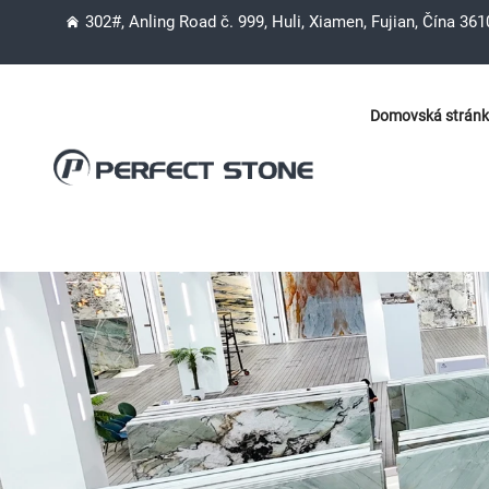
302#, Anling Road č. 999, Huli, Xiamen, Fujian, Čína 36
Domovská strán