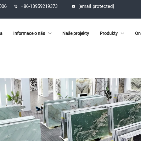
1006
+86-13959219373
[email protected]
ka
Informace o nás
Naše projekty
Produkty
On