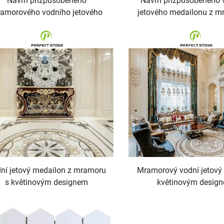
Návrh přizpůsobeného
Návrh přizpůsobeného 
amorového vodního jetového
jetového medailonu z m
řezání kamene čtvercového
květinovým vložením na
ždicového vložení na podlaze s
obloukovým mramorem 
květinovým obloukovým
mramorem
ní jetový medailon z mramoru
Mramorový vodní jetový
s květinovým designem
květinovým desig
přizpůsobeného vložení na
přizpůsobeného řezání č
dlaze obloukovým mramorem
podlahy s vložením na
čtverec
obloukovým mramorem 