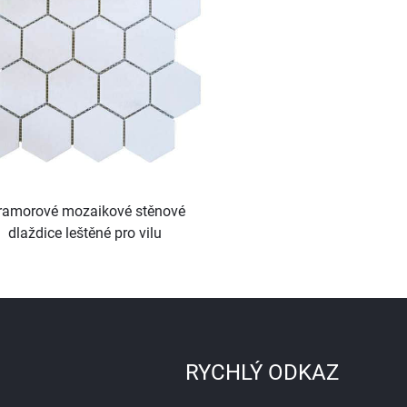
vodní jetový medai
amorové mozaikové stěnové
dlaždice leštěné pro vilu
RYCHLÝ ODKAZ