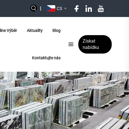
|
CS
line Výběr
Aktuality
Blog
Získat
nabídku
Kontaktujte nás