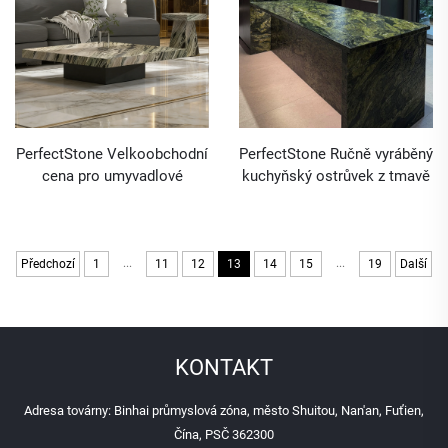
PerfectStone Velkoobchodní
PerfectStone Ručně vyráběný
cena pro umyvadlové
kuchyňský ostrůvek z tmavě
nábytek – kávový stolek z
zeleného mramoru –
mrakového jadového
individuálně navržená
mramoru pro hotelový
masivní kamenná pracovní
stavební projekt
deska pro luxusní moderní
...
...
Předchozí
1
11
12
13
14
15
19
Další
kuchyně
KONTAKT
Adresa továrny: Binhai průmyslová zóna, město Shuitou, Nan'an, Fuťien,
Čína, PSČ 362300