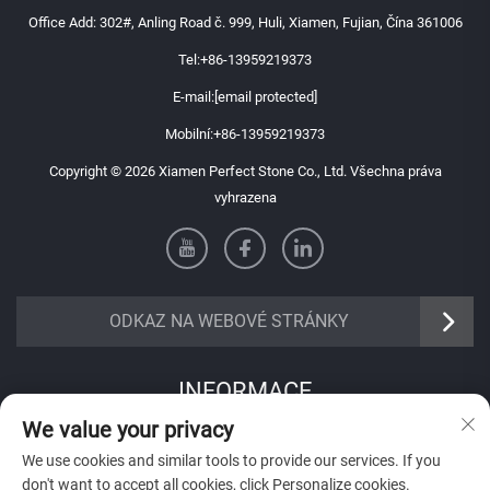
Office Add: 302#, Anling Road č. 999, Huli, Xiamen, Fujian, Čína 361006
Tel:
+86-13959219373
E-mail:
[email protected]
Mobilní:
+86-13959219373
Copyright © 2026 Xiamen Perfect Stone Co., Ltd. Všechna práva
vyhrazena
ODKAZ NA WEBOVÉ STRÁNKY
INFORMACE
We value your privacy
Přihlaste se k odběru našeho týdenního newsletteru
We use cookies and similar tools to provide our services. If you
don't want to accept all cookies, click Personalize cookies.