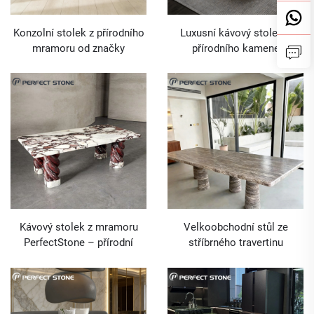
Konzolní stolek z přírodního
Luxusní kávový stolek z
mramoru od značky
přírodního kamene
PerfectStone –
PerfectStone v elegantním
velkoobchodní nabídka pro
stylu pro stavební projekty
vnitřní stavební projekty
Kávový stolek z mramoru
Velkoobchodní stůl ze
PerfectStone – přírodní
stříbrného travertinu
design, luxusní cena,
PerfectStone obdélníkového
velkoobchodní nabídka pro
tvaru pro projekty luxusních
interiérové a stavební
vil a hotelů
projekty