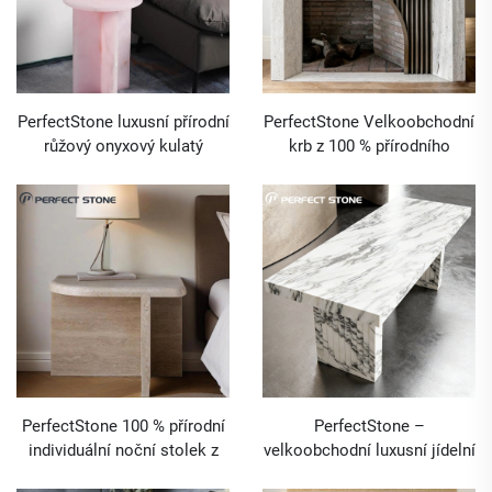
PerfectStone luxusní přírodní
PerfectStone Velkoobchodní
růžový onyxový kulatý
krb z 100 % přírodního
vedlejší stolik pro interiérové
stříbrného travertinu pro
dekorativní nábytkové řešení
výstavbu luxusních vil a
vyšší třídy
hotelů
PerfectStone 100 % přírodní
PerfectStone –
individuální noční stolek z
velkoobchodní luxusní jídelní
travertinu pro luxusní projekt
stůl z mramoru Arabescato