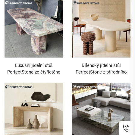
vily nebo hotelu
pro stavební projekty vysoce
kvalitních vil a hotelů
Luxusní jídelní stůl
Dílenský jídelní stůl
PerfectStone ze čtyřletého
PerfectStone z přírodního
růžového mramoru pro
béžového travertinu pro
projekty vysoce kvalitních vil
výstavbu vysoce kvalitních
a hotelů
vil a hotelů