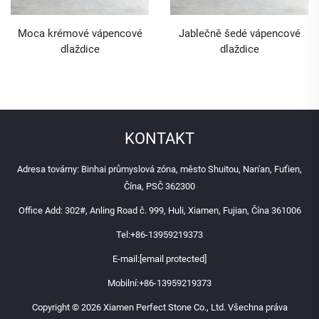
Moca krémové vápencové
Jablečně šedé vápencové
dlaždice
dlaždice
KONTAKT
Adresa továrny: Binhai průmyslová zóna, město Shuitou, Nan'an, Fuťien,
Čína, PSČ 362300
Office Add: 302#, Anling Road č. 999, Huli, Xiamen, Fujian, Čína 361006
Tel:
+86-13959219373
E-mail:
[email protected]
Mobilní:
+86-13959219373
Copyright © 2026 Xiamen Perfect Stone Co., Ltd. Všechna práva