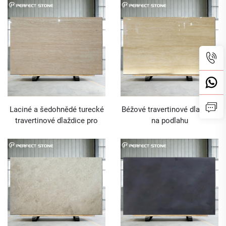
obklady stěn
Laciné a šedohnědé turecké
Béžové travertinové dlaždice
travertinové dlaždice pro
na podlahu
vnitřní i vnější stěny a
podlahy z mramorového
kamene