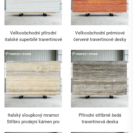
Velkoobchodní přírodní
Velkoobchodní prémiové
italské superbílé travertinové
červené travertinové desky
desky pro luxusní interiérové
pro stavební výstavbu a
projekty
exteriérové projekty
Italský sloupkový mramor
Přírodní stříbrně šedá
Stříbro prodejní kámen pro
travertinová deska
vily podlahové dekorace pro