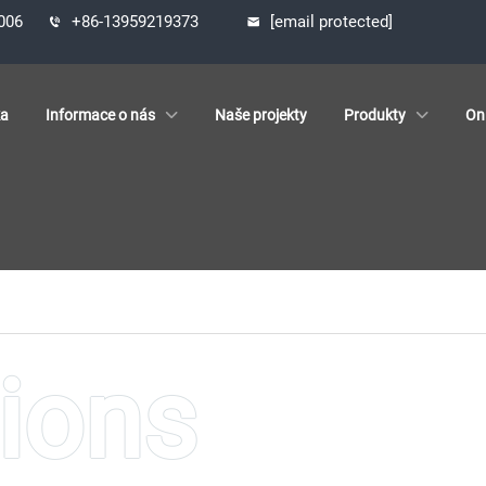
1006
+86-13959219373
[email protected]
ka
Informace o nás
Naše projekty
Produkty
On
NAŠE PROJEKTY