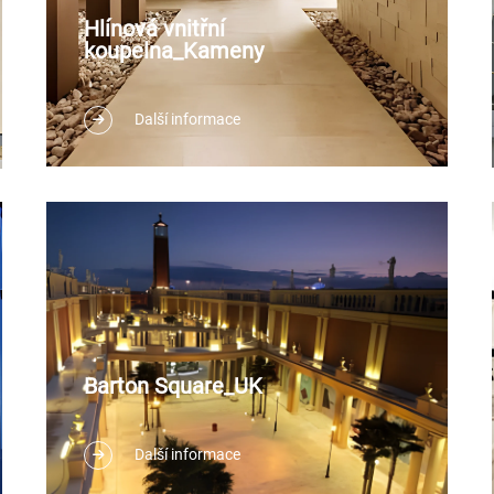
Hlínová vnitřní
koupelna_Kameny
Další informace
Barton Square_UK
Další informace