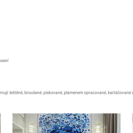
osení
nují: leštěné, broušené, pískované, plamenem opracované, kartáčované 