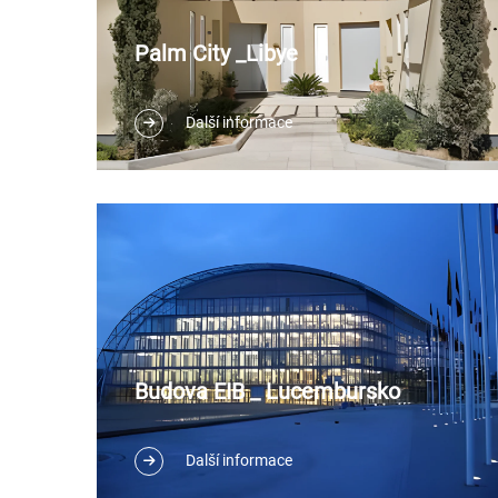
Palm City _Libye
Další informace
Budova EIB _ Lucembursko
Další informace