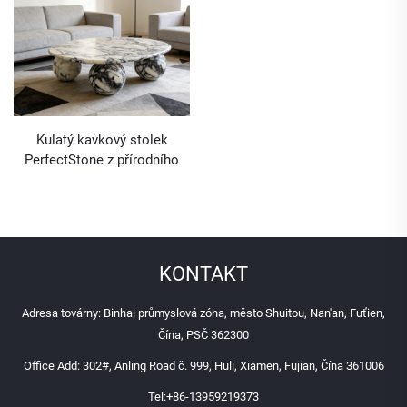
Kulatý kavkový stolek
PerfectStone z přírodního
mramoru se třemi kulovitými
nohami pro obývací pokoj
KONTAKT
Adresa továrny: Binhai průmyslová zóna, město Shuitou, Nan'an, Fuťien,
Čína, PSČ 362300
Office Add: 302#, Anling Road č. 999, Huli, Xiamen, Fujian, Čína 361006
Tel:
+86-13959219373