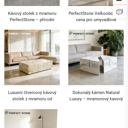
Kávový stolek z mramoru
PerfectStone Velkoobchodní
PerfectStone – přírodní
cena pro umyvadlové
design, luxusní cena,
nábytek – kávový stolek z
velkoobchodní nabídka pro
mrakového jadového
interiérové a stavební
mramoru pro hotelový
projekty
stavební projekt
Luxusní čtvercový kávový
Dokonalý kámen Natural
stolek z mramoru od
Luxury – mramorový kavový
PerfectStone pro moderní
stolek Calacatta White pro
luxusní obývací pokoje
obývací pokoj