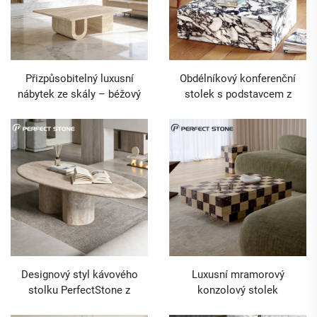
Přizpůsobitelný luxusní
Obdélníkový konferenční
nábytek ze skály – béžový
stolek s podstavcem z
travertinový konferenční
mramoru Calacatta Viola
stolek na prodej
Designový styl kávového
Luxusní mramorový
stolku PerfectStone z
konzolový stolek
přírodního luxusního
PerfectStone v přírodním