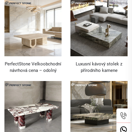
travertinu pro vnitřní
designu pro interiérové
interiérovou výstavbu
projekty vnitřních prostor
PerfectStone Velkoobchodní
Luxusní kávový stolek z
návrhová cena – odolný
přírodního kamene
kávový stolek z travertinu
PerfectStone v elegantním
pro vnitřní umyvadlový
stylu pro stavební projekty
nábytek a stavební projekty