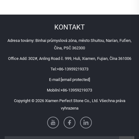
KONTAKT
Adresa továrny: Binhai průmyslová zóna, město Shuitou, Nan'an, Fuťien,
Čína, PSČ 362300
Office Add: 302#, Anling Road č. 999, Huli, Xiamen, Fujian, Čína 361006
Tel:
+86-13959219373
E-mail:
[email protected]
Mobilní:
+86-13959219373
Copyright © 2026 Xiamen Perfect Stone Co., Ltd. Všechna práva
vyhrazena