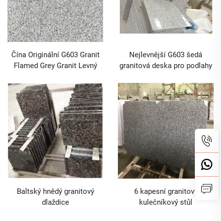
Čína Originální G603 Granit
Nejlevnější G603 šedá
Flamed Grey Granit Levný
granitová deska pro podlahy
a obložení zdí GraniteStone
Baltský hnědý granitový
6 kapesní granitový
dlaždice
kulečníkový stůl