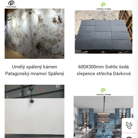
uspořádáním
Umělý spálený kámen
600X300mm Světle šedá
Patagonský mramor Spálený
slepence střecha Dávková
kámen pro pozadí stěny
prodej střešní výzdoby
Dávková