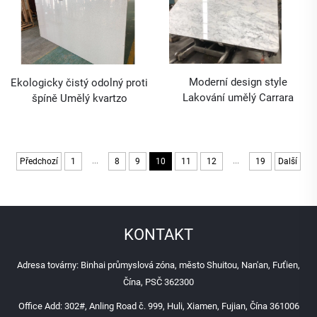
Moderní design style
Ekologicky čistý odolný proti
Lakování umělý Carrara
špíně Umělý kvartzo
mramorová deska pro linky
vápencový Calacatta pro
aplikace
kuchyňské pulty Unikátní
vlastnosti inženýrské desky
...
...
Předchozí
1
8
9
10
11
12
19
Další
KONTAKT
Adresa továrny: Binhai průmyslová zóna, město Shuitou, Nan'an, Fuťien,
Čína, PSČ 362300
Office Add: 302#, Anling Road č. 999, Huli, Xiamen, Fujian, Čína 361006