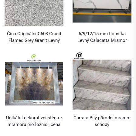
Čína Originální G603 Granit
6/9/12/15 mm tloušťka
Flamed Grey Granit Levný
Levný Calacatta Mramor
Sintered Stone Cena
Unikátní dekorativní stěna z
Carrara Bílý přírodní mramor
mramoru pro ložnici, cena
schody
kamenů s knižním