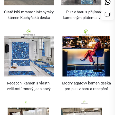
Čistě bílý mramor Inženýrský
Pult v baru s přijímacím
kámen Kuchyňská deska
kamenným plátem s vlastní
Pult Umělé kameny
velikostí Modrý agátový
Kvartsové desky Nano kvart
kameninový plát
Recepční kámen s vlastní
Modrý agátový kámen deska
velikostí modrý jaspisový
pro pult v baru a recepční
kámen deska pro pult baru
pult s přizpůsobitelnou
velikostí