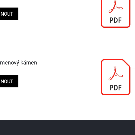
HNOUT
řemenový kámen
HNOUT