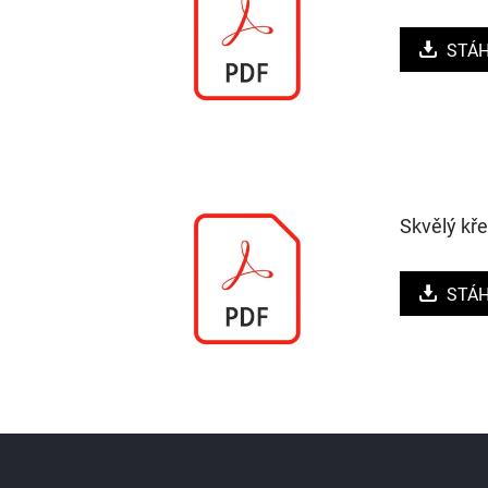
STÁ
Skvělý k
STÁ