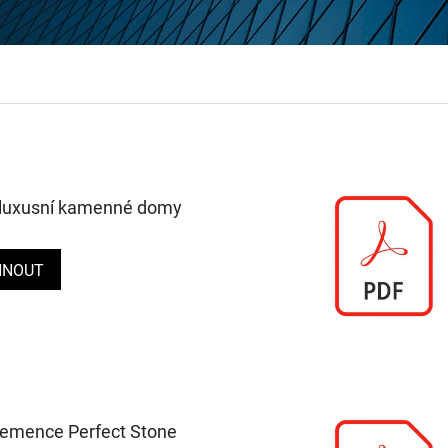
 luxusní kamenné domy
HNOUT
řemence Perfect Stone