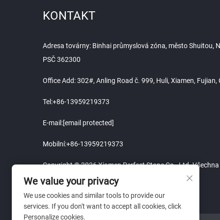
KONTAKT
Adresa továrny: Binhai průmyslová zóna, město Shuitou, Na
PSČ 362300
Office Add: 302#, Anling Road č. 999, Huli, Xiamen, Fujian
Tel:
+86-13959219373
E-mail:
[email protected]
Mobilní:
+86-13959219373
Copyright © 2026 Xiamen Perfect Stone Co., Ltd. Všechna
We value your privacy
We use cookies and similar tools to provide our
services. If you don't want to accept all cookies, click
Personalize cookies.