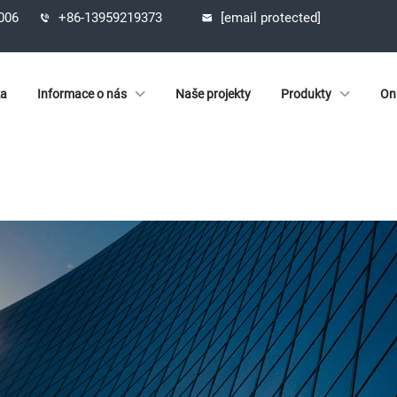
1006
+86-13959219373
[email protected]
ka
Informace o nás
Naše projekty
Produkty
On