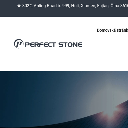
302#, Anling Road č. 999, Huli, Xiamen, Fujian, Čína 36
Domovská strán