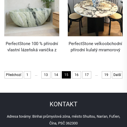
PerfectStone 100 % přírodní
PerfectStone velkoobchodní
vlastní lázeňská vanička z
přírodní kulatý mramorový
mramoru Shangri La
stůl do jídelny pro projekty
zeleného jadeitu pro projekty
luxusních vil a hotelů
vil a hotelů
...
...
Předchozí
1
13
14
15
16
17
19
Další
KONTAKT
Adresa továrny: Binhai průmyslová zóna, město Shuitou, Nan'an, Fuťien,
Čína, PSČ 362300