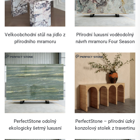
Velkoobchodní stůl na jídlo z
Přírodní luxusní voděodolný
přírodního mramoru
návrh mramoru Four Season
Calacatta Viola od
(Čtyři roční období) v růžové
PerfectStone pro projekty
barvě od PerfectStone pro
luxusních vil a hotelů
projekty umyvadel a stavby
hotelů
PerfectStone odolný
PerfectStone – přírodní úzký
ekologicky šetrný luxusní
konzolový stolek z travertinu
mramor Oasis Verde ve
za gaučem u zdi