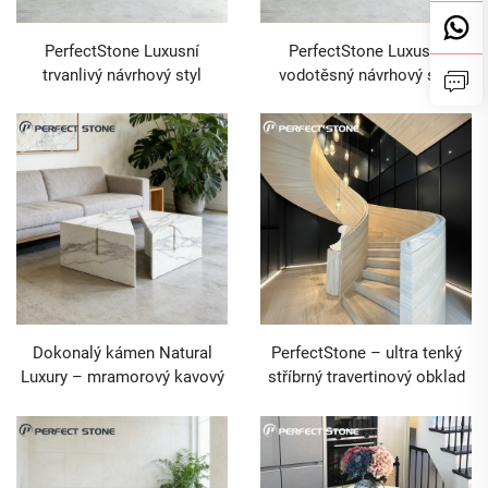
PerfectStone Luxusní
PerfectStone Luxusní
trvanlivý návrhový styl
vodotěsný návrhový styl
mramoru Volakas White pro
desek z mramoru Oyster
umyvadlové pulty, hotelové a
White pro celé stavební
velkoobchodní stavební
projekty
projekty
Dokonalý kámen Natural
PerfectStone – ultra tenký
Luxury – mramorový kavový
stříbrný travertinový obklad
stolek Calacatta White pro
pro vnitřní otočné schodiště
obývací pokoj
v hotelích a vily