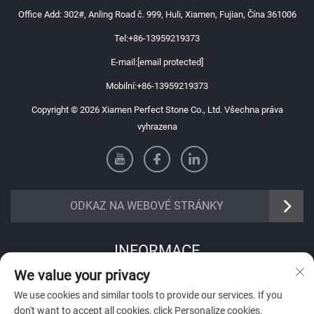
Office Add: 302#, Anling Road č. 999, Huli, Xiamen, Fujian, Čína 361006
Tel:
+86-13959219373
E-mail:
[email protected]
Mobilní:
+86-13959219373
Copyright © 2026 Xiamen Perfect Stone Co., Ltd. Všechna práva
vyhrazena
ODKAZ NA WEBOVÉ STRÁNKY
INFORMACE
We value your privacy
Přihlaste se k odběru našeho týdenního newsletteru
We use cookies and similar tools to provide our services. If you
don't want to accept all cookies, click Personalize cookies.