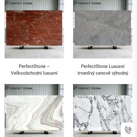
formě desek pro stavební a
hotelové projekty
PerfectStone –
PerfectStone Luxusní
Velkoobchodní luxusní
trvanlivý cenově výhodný
mramor Rosso Levanto pro
mramor Super White
moderní vysoce kvalitní
Dolomite pro velkoobchodní
projekty vil a hotelů
interiérové návrhové projekty