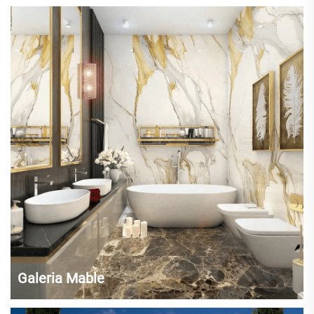
Pedras preciosas de luxo cuidadosamente selecionadas, como o ónix,
a excelente pedra azul semi-preciosa e outras, foram cuidadosamente
combinadas para criar uma pedra preciosa única. A qualidade
translúcida de algumas pedras preciosas de luxo permite que a luz
passe...
Galeria Mable
Azulejos de piso de mármore e lâminas de ônix branco de alta