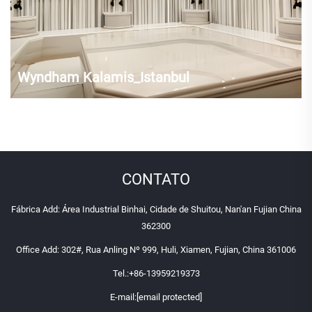
Wyndham Kalamis_Istanbul
CONTATO
Fábrica Add: Área Industrial Binhai, Cidade de Shuitou, Nan'an Fujian China
362300
Office Add: 302#, Rua Anling Nº 999, Huli, Xiamen, Fujian, China 361006
Tel.:
+86-13959219373
E-mail:
[email protected]