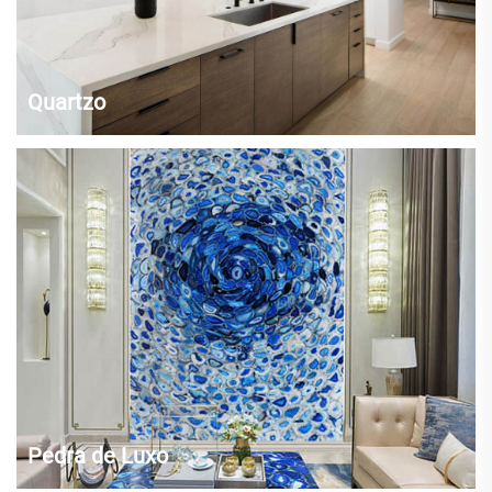
Quartzo
Bancadas de quartzo modernas podem ser feitas sob encomenda
para se ajustarem ao seu ambiente e preferências estéticas. Qualquer
tipo de plano de decoração ficará bom com a cor branca imaculada da
bancada Arctic Zeus Extreme. Como possui acabamento liso, a
limpeza...
Pedra de Luxo