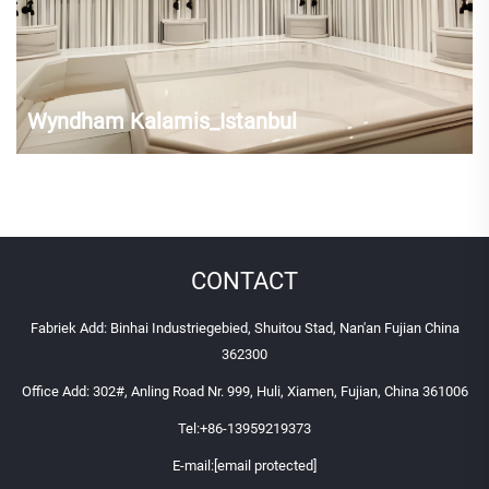
Wyndham Kalamis_Istanbul
CONTACT
Fabriek Add: Binhai Industriegebied, Shuitou Stad, Nan'an Fujian China
362300
Office Add: 302#, Anling Road Nr. 999, Huli, Xiamen, Fujian, China 361006
Tel:
+86-13959219373
E-mail:
[email protected]