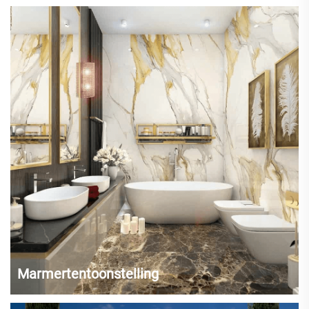
Zorgvuldig geselecteerde luxegedempte zoals Onyx, Uitmuntende
Blauwe Semi Edelsteen Plaat en meer zijn zorgvuldig gecombineerd
om een unieke prachtige edelsteen te creëren. De transparante
eigenschappen van sommige luxegedempte stenen laten licht
erdoorheen schijnen...
Marmertentoonstelling
Marmer vloertegels en hoogwaardige witte onyx platen bieden een