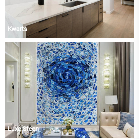
Kwarts
Moderne kwarts aanrechten kunnen op maat worden gemaakt om
perfect te passen bij uw omgeving en esthetische voorkeuren. Elk
soort decorschema komt goed tot zijn recht met de zuiver witte tint van
het Arctic Zeus Extreme aanrechtblad. Omdat het een gladde
afwerking heeft, is het schoonmaken...
Luxe Steen