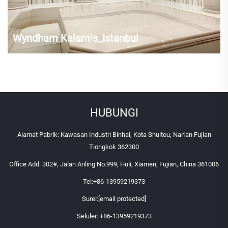
Wyndham Kalamis_Istanbul
HUBUNGI
Alamat Pabrik: Kawasan Industri Binhai, Kota Shuitou, Nan'an Fujian
Tiongkok 362300
Office Add: 302#, Jalan Anling No.999, Huli, Xiamen, Fujian, China 361006
Tel:
+86-13959219373
Surel:
[email protected]
Seluler:
+86-13959219373