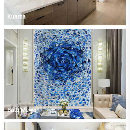
Kuarsa
Meja pulau modern dari kuarsa dapat dibuat sesuai pesanan untuk
menyesuaikan dengan lingkungan dan preferensi estetika Anda.
Warna putih bersih dari meja Arctic Zeus Extreme akan melengkapi
setiap konsep dekorasi dengan baik. Karena permukaannya halus,
membersihkannya...
Batu Mewah
Batu permata mewah yang dipilih dengan cermat seperti Onyx,
Excellent Blue Semi Precious Stone Slab dan lainnya telah