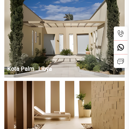
sama. Sepanjang sejarah, marmer telah memikat para seniman dan
perancang desain. Komponen penting dalam arsitektur klasik pada
zaman...
Kota Palm _Libya