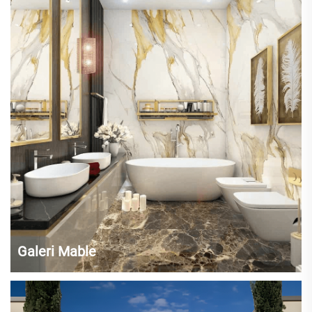
dikombinasikan dengan hati-hati untuk menciptakan batu permata
yang luar biasa indah. Kualitas tembus pandang dari beberapa batu
permata mewah memungkinkan cahaya melewati...
Galeri Mable
Keramik lantai marmer dan slab oniks putih berkualitas tinggi
memberikan keindahan yang abadi. Tidak ada dua bagian yang persis