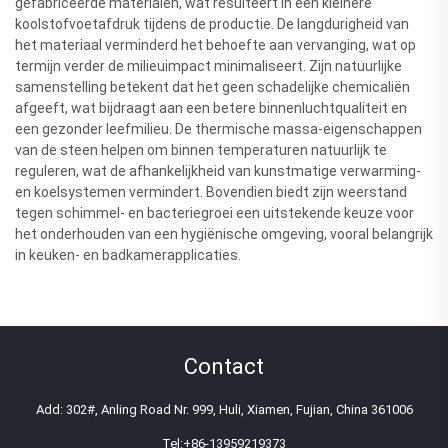
gefabriceerde materialen, wat resulteert in een kleinere
koolstofvoetafdruk tijdens de productie. De langdurigheid van
het materiaal verminderd het behoefte aan vervanging, wat op
termijn verder de milieuimpact minimaliseert. Zijn natuurlijke
samenstelling betekent dat het geen schadelijke chemicaliën
afgeeft, wat bijdraagt aan een betere binnenluchtqualiteit en
een gezonder leefmilieu. De thermische massa-eigenschappen
van de steen helpen om binnen temperaturen natuurlijk te
reguleren, wat de afhankelijkheid van kunstmatige verwarming-
en koelsystemen vermindert. Bovendien biedt zijn weerstand
tegen schimmel- en bacteriegroei een uitstekende keuze voor
het onderhouden van een hygiënische omgeving, vooral belangrijk
in keuken- en badkamerapplicaties.
Contact
Add: 302#, Anling Road Nr. 999, Huli, Xiamen, Fujian, China 361006
Tel:
+86-13959219373