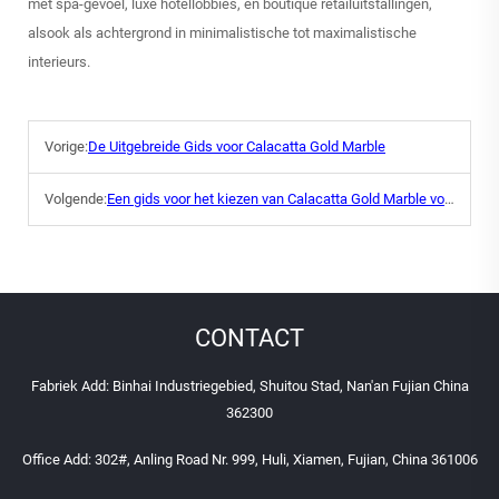
met spa-gevoel, luxe hotellobbies, en boutique retailuitstallingen,
alsook als achtergrond in minimalistische tot maximalistische
interieurs.
Vorige:
De Uitgebreide Gids voor Calacatta Gold Marble
Volgende:
Een gids voor het kiezen van Calacatta Gold Marble voor je project
CONTACT
Fabriek Add: Binhai Industriegebied, Shuitou Stad, Nan'an Fujian China
362300
Office Add: 302#, Anling Road Nr. 999, Huli, Xiamen, Fujian, China 361006