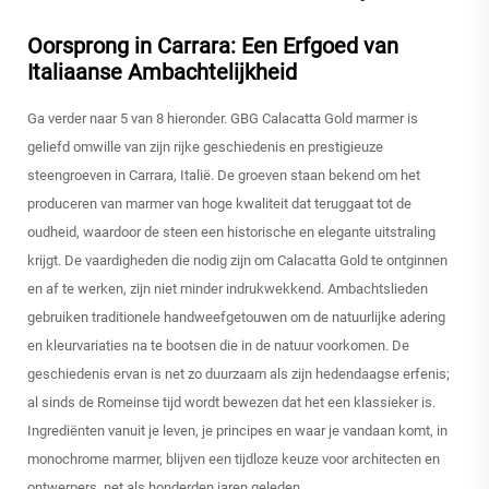
Oorsprong in Carrara: Een Erfgoed van
Italiaanse Ambachtelijkheid
Ga verder naar 5 van 8 hieronder. GBG Calacatta Gold marmer is
geliefd omwille van zijn rijke geschiedenis en prestigieuze
steengroeven in Carrara, Italië. De groeven staan bekend om het
produceren van marmer van hoge kwaliteit dat teruggaat tot de
oudheid, waardoor de steen een historische en elegante uitstraling
krijgt. De vaardigheden die nodig zijn om Calacatta Gold te ontginnen
en af te werken, zijn niet minder indrukwekkend. Ambachtslieden
gebruiken traditionele handweefgetouwen om de natuurlijke adering
en kleurvariaties na te bootsen die in de natuur voorkomen. De
geschiedenis ervan is net zo duurzaam als zijn hedendaagse erfenis;
al sinds de Romeinse tijd wordt bewezen dat het een klassieker is.
Ingrediënten vanuit je leven, je principes en waar je vandaan komt, in
monochrome marmer, blijven een tijdloze keuze voor architecten en
ontwerpers, net als honderden jaren geleden.