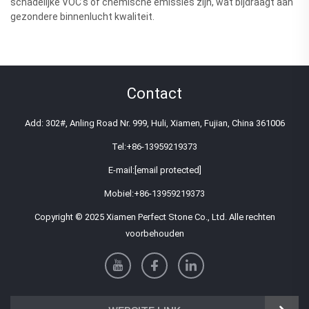
schadelijke VOC's of chemische emissies zijn, wat bijdraagt aan
gezondere binnenlucht kwaliteit.
Contact
Add: 302#, Anling Road Nr. 999, Huli, Xiamen, Fujian, China 361006
Tel:
+86-13959219373
E-mail:
[email protected]
Mobiel:
+86-13959219373
Copyright © 2025 Xiamen Perfect Stone Co., Ltd. Alle rechten
voorbehouden