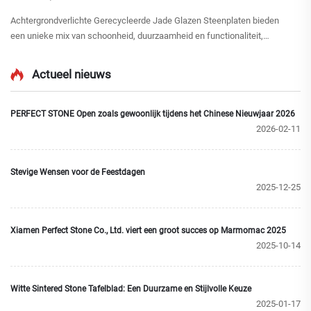
Achtergrondverlichte Gerecycleerde Jade Glazen Steenplaten bieden
een unieke mix van schoonheid, duurzaamheid en functionaliteit,
waardoor ze een aantrekkelijke keuze zijn voor moderne
interieurontwerpprojecten. Deze innovatieve platen voegen niet alleen
Actueel nieuws
een vleugje elegantie toe aan elke ruimte, maar...
PERFECT STONE Open zoals gewoonlijk tijdens het Chinese Nieuwjaar 2026
2026-02-11
Stevige Wensen voor de Feestdagen
2025-12-25
Xiamen Perfect Stone Co., Ltd. viert een groot succes op Marmomac 2025
2025-10-14
Witte Sintered Stone Tafelblad: Een Duurzame en Stijlvolle Keuze
2025-01-17