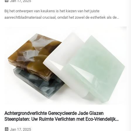
Jan 17, 2025
Bij het ontwerpen van keukens is het kiezen van het juiste
aanrechtbladmateriaal cruciaal, omdat het zowel de esthetiek als de
functionaliteit van de ruimte beïnvloedt. De gangbare materialen die op
de markt beschikbaar zijn voor aanrechtbladen omvatten natuursteen,
roestvrij staal, faux steen...
Achtergrondverlichte Gerecycleerde Jade Glazen
Steenplaten: Uw Ruimte Verlichten met Eco-Vriendelijke
Elegantie
Jan 17, 2025