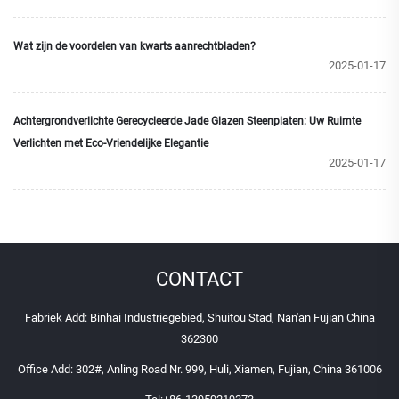
Wat zijn de voordelen van kwarts aanrechtbladen?
2025-01-17
Achtergrondverlichte Gerecycleerde Jade Glazen Steenplaten: Uw Ruimte
Verlichten met Eco-Vriendelijke Elegantie
2025-01-17
CONTACT
Fabriek Add: Binhai Industriegebied, Shuitou Stad, Nan'an Fujian China
362300
Office Add: 302#, Anling Road Nr. 999, Huli, Xiamen, Fujian, China 361006