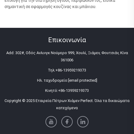
επιλογή για την διατήρηση υγιούς περιβάλλοντος, ειδικά
σημαντική σε εφαρμογές κουζίνας και μπάνιου.
Επικοινωνία
Add: 302#, Οδός Ανλινγκ Νούμερο 999, Χουλί, Ξιάμεν, Φουτσιάν, Κίνα
361006
Τηλ:
+86-13959219373
Ηλ. ταχυδρομείο:
[email protected]
Κινητό:
+86-13959219373
Copyright © 2025 Εταιρεία Πέτρων Χιάμεν Perfect. Όλα τα δικαιώματα
κατεχόμενα