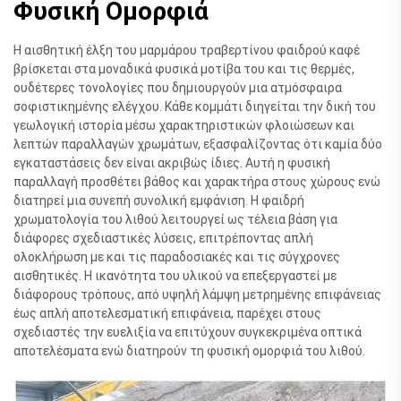
Φυσική Ομορφιά
Η αισθητική έλξη του μαρμάρου τραβερτίνου φαιδρού καφέ
βρίσκεται στα μοναδικά φυσικά μοτίβα του και τις θερμές,
ουδέτερες τονολογίες που δημιουργούν μια ατμόσφαιρα
σοφιστικημένης ελέγχου. Κάθε κομμάτι διηγείται την δική του
γεωλογική ιστορία μέσω χαρακτηριστικών φλοιώσεων και
λεπτών παραλλαγών χρωμάτων, εξασφαλίζοντας ότι καμία δύο
εγκαταστάσεις δεν είναι ακριβώς ίδιες. Αυτή η φυσική
παραλλαγή προσθέτει βάθος και χαρακτήρα στους χώρους ενώ
διατηρεί μια συνεπή συνολική εμφάνιση. Η φαιδρή
χρωματολογία του λιθού λειτουργεί ως τέλεια βάση για
διάφορες σχεδιαστικές λύσεις, επιτρέποντας απλή
ολοκλήρωση με και τις παραδοσιακές και τις σύγχρονες
αισθητικές. Η ικανότητα του υλικού να επεξεργαστεί με
διάφορους τρόπους, από υψηλή λάμψη μετρημένης επιφάνειας
έως απλή αποτελεσματική επιφάνεια, παρέχει στους
σχεδιαστές την ευελιξία να επιτύχουν συγκεκριμένα οπτικά
αποτελέσματα ενώ διατηρούν τη φυσική ομορφιά του λιθού.