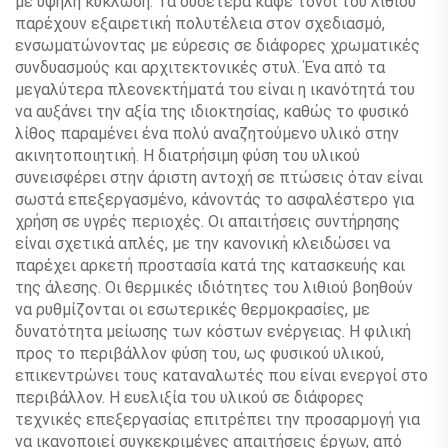
με υψηλή κύκλωση. Τα ουδέτερα καφέ τόνοι του λιθιού
παρέχουν εξαιρετική πολυτέλεια στον σχεδιασμό,
ενσωματώνοντας με εύρεσις σε διάφορες χρωματικές
συνδυασμούς και αρχιτεκτονικές στυλ. Ένα από τα
μεγαλύτερα πλεονεκτήματά του είναι η ικανότητά του
να αυξάνει την αξία της ιδιοκτησίας, καθώς το φυσικό
λίθος παραμένει ένα πολύ αναζητούμενο υλικό στην
ακινητοποιητική. Η διατρήσιμη φύση του υλικού
συνεισφέρει στην άριστη αντοχή σε πτώσεις όταν είναι
σωστά επεξεργασμένο, κάνοντάς το ασφαλέστερο για
χρήση σε υγρές περιοχές. Οι απαιτήσεις συντήρησης
είναι σχετικά απλές, με την κανονική κλειδώσει να
παρέχει αρκετή προστασία κατά της κατασκευής και
της άλεσης. Οι θερμικές ιδιότητες του λιθιού βοηθούν
να ρυθμίζονται οι εσωτερικές θερμοκρασίες, με
δυνατότητα μείωσης των κόστων ενέργειας. Η φιλική
προς το περιβάλλον φύση του, ως φυσικού υλικού,
επικεντρώνει τους καταναλωτές που είναι ενεργοί στο
περιβάλλον. Η ευελιξία του υλικού σε διάφορες
τεχνικές επεξεργασίας επιτρέπει την προσαρμογή για
να ικανοποιεί συγκεκριμένες απαιτήσεις έργων, από