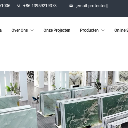
361006
+86-13959219373
[email protected]
a
Over Ons
Onze Projecten
Producten
Online S