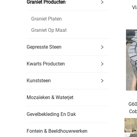
Graniet Producten
Vl
Graniet Platen
Graniet Op Maat
Gepresste Steen
Kwarts Producten
Kunststeen
Mozaïeken & Waterjet
G60
Cob
Gevelbekleding En Dak
E
Fontein & Beeldhouwwerken