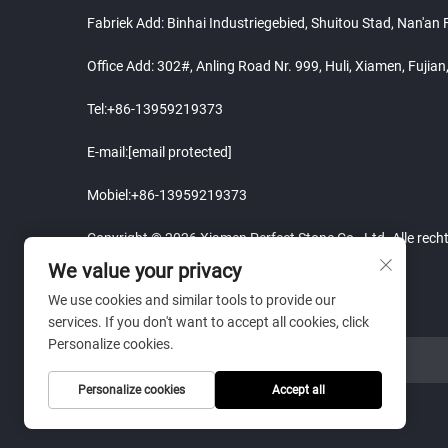
Fabriek Add: Binhai Industriegebied, Shuitou Stad, Nan'an
Office Add: 302#, Anling Road Nr. 999, Huli, Xiamen, Fujia
Tel:
+86-13959219373
E-mail:
[email protected]
Mobiel:
+86-13959219373
Copyright © 2026 Xiamen Perfect Stone Co., Ltd. Alle rec
We value your privacy
We use cookies and similar tools to provide our
services. If you don't want to accept all cookies, click
Personalize cookies.
WEBSITELINK
Personalize cookies
Accept all