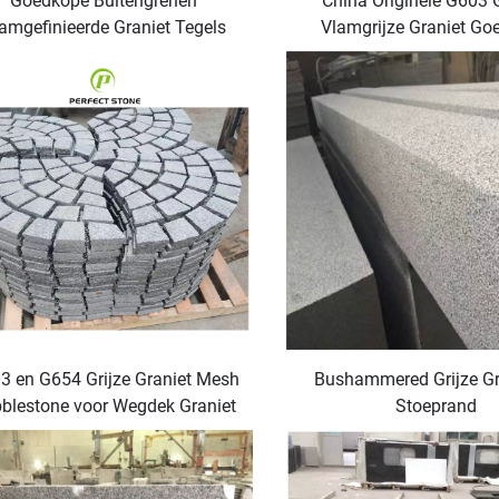
Goedkope Buitengrenen
China Originele G603 
amgefinieerde Graniet Tegels
Vlamgrijze Graniet G
Graniet Paving Kubus Steen
3 en G654 Grijze Graniet Mesh
Bushammered Grijze Gr
blestone voor Wegdek Graniet
Stoeprand
xterieur Plaveipatroon Ventje