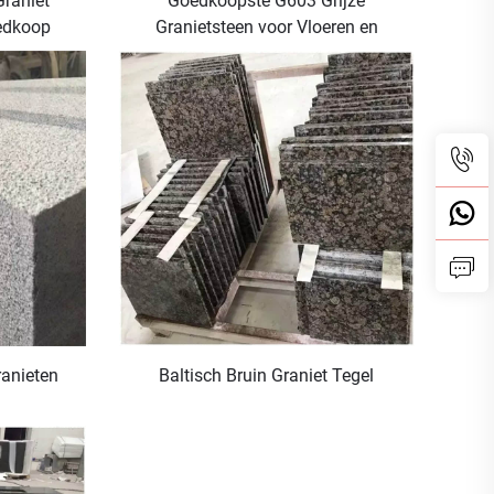
Graniet
Goedkoopste G603 Grijze
oedkoop
Granietsteen voor Vloeren en
Wandbekleding GraniteStone
anieten
Baltisch Bruin Graniet Tegel