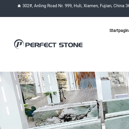
302#, Anling Road Nr. 999, Huli, Xiamen, Fujian, China 
Startpagin