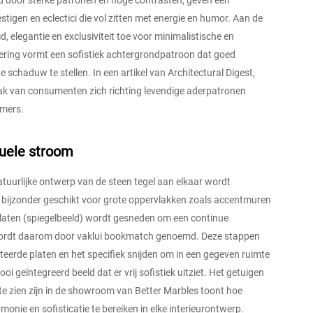
d door sterke patronen en hoge contrasten, geven een
eestigen en eclectici die vol zitten met energie en humor. Aan de
 elegantie en exclusiviteit toe voor minimalistische en
ering vormt een sofistiek achtergrondpatroon dat goed
chaduw te stellen. In een artikel van Architectural Digest,
ak van consumenten zich richting levendige aderpatronen
amers.
uele stroom
tuurlijke ontwerp van de steen tegel aan elkaar wordt
, bijzonder geschikt voor grote oppervlakken zoals accentmuren
laten (spiegelbeeld) wordt gesneden om een continue
n wordt daarom door vaklui bookmatch genoemd. Deze stappen
teerde platen en het specifiek snijden om in een gegeven ruimte
mooi geïntegreerd beeld dat er vrij sofistiek uitziet. Het getuigen
te zien zijn in de showroom van Better Marbles toont hoe
ie en sofisticatie te bereiken in elke interieurontwerp.