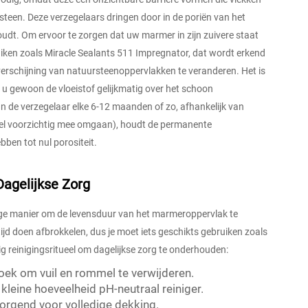
t steen. Deze verzegelaars dringen door in de poriën van het
udt. Om ervoor te zorgen dat uw marmer in zijn zuivere staat
ruiken zoals Miracle Sealants 511 Impregnator, dat wordt erkend
 verschijning van natuursteenoppervlakken te veranderen. Het is
t u gewoon de vloeistof gelijkmatig over het schoon
an de verzegelaar elke 6-12 maanden of zo, afhankelijk van
 heel voorzichtig mee omgaan), houdt de permanente
ben tot nul porositeit.
Dagelijkse Zorg
ige manier om de levensduur van het marmeroppervlak te
tijd doen afbrokkelen, dus je moet iets geschikts gebruiken zoals
ig reinigingsritueel om dagelijkse zorg te onderhouden:
oek om vuil en rommel te verwijderen.
leine hoeveelheid pH-neutraal reiniger.
orgend voor volledige dekking.