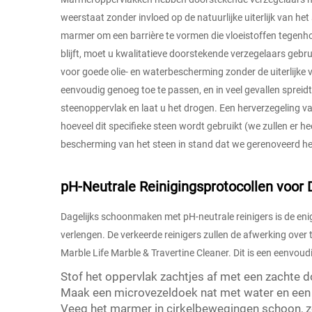
weerstaat zonder invloed op de natuurlijke uiterlijk van he
marmer om een barrière te vormen die vloeistoffen tegenho
blijft, moet u kwalitatieve doorstekende verzegelaars geb
voor goede olie- en waterbescherming zonder de uiterlijke
eenvoudig genoeg toe te passen, en in veel gevallen spreid
steenoppervlak en laat u het drogen. Een herverzegeling v
hoeveel dit specifieke steen wordt gebruikt (we zullen er
bescherming van het steen in stand dat we gerenoveerd heb
pH-Neutrale Reinigingsprotocollen voor 
Dagelijks schoonmaken met pH-neutrale reinigers is de en
verlengen. De verkeerde reinigers zullen de afwerking over 
Marble Life Marble & Travertine Cleaner. Dit is een eenvoud
Stof het oppervlak zachtjes af met een zachte d
Maak een microvezeldoek nat met water en een k
Veeg het marmer in cirkelbewegingen schoon, z