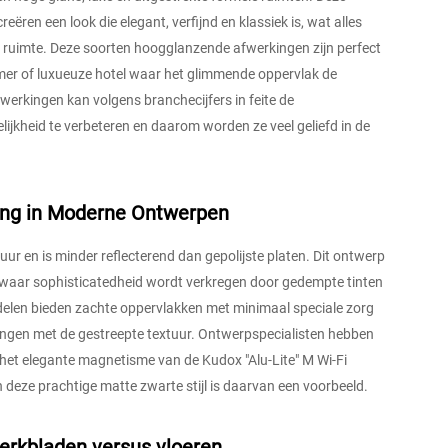
reëren een look die elegant, verfijnd en klassiek is, wat alles
de ruimte. Deze soorten hoogglanzende afwerkingen zijn perfect
kamer of luxueuze hotel waar het glimmende oppervlak de
werkingen kan volgens branchecijfers in feite de
jkheid te verbeteren en daarom worden ze veel geliefd in de
ning in Moderne Ontwerpen
uur en is minder reflecterend dan gepolijste platen. Dit ontwerp
izen waar sophisticatedheid wordt verkregen door gedempte tinten
rdelen bieden zachte oppervlakken met minimaal speciale zorg
engen met de gestreepte textuur. Ontwerpspecialisten hebben
 het elegante magnetisme van de Kudox "Alu-Lite" M Wi-Fi
deze prachtige matte zwarte stijl is daarvan een voorbeeld.
rkbladen versus vloeren