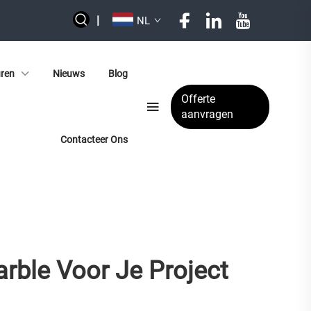
|
NL
uren
Nieuws
Blog
Offerte
aanvragen
Contacteer Ons
rble Voor Je Project