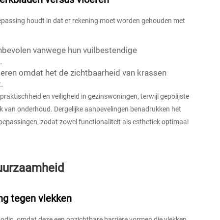
oepassing houdt in dat er rekening moet worden gehouden met
nbevolen vanwege hun vuilbestendige
.
loeren omdat het de zichtbaarheid van krassen
.
aktischheid en veiligheid in gezinswoningen, terwijl gepolijste
 van onderhoud. Dergelijke aanbevelingen benadrukken het
toepassingen, zodat zowel functionaliteit als esthetiek optimaal
duurzaamheid
ng tegen vlekken
ig, omdat deze een onzichtbare barrière vormen die vlekken