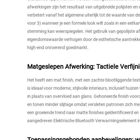
afwerkingen zijn het resultaat van uitgebreide polijsten en c
verbetert vanaf het algemene uiterlijk tot de waarde van 
voor 3) wanneer je een formele look wilt zoals in een eet
stemming kan weerspiegelen. Het gebruik van gepolijste af
eigendomswaarde verhogen door de esthetische aantrekkeli
high-end onroerend goedmarkt.
Matgeslepen Afwerking: Tactiele Verfij
Het heeft een mat finish, met een zachte blootliggende text
is ideaal voor moderne, stijlvolle interieurs, inclusief hu
in plaats van overvloed aan glans. Gehoneerde finish voo
en tonen minder slijtage omdat versleten patronen zich m
een groeiende trend naar matte finishes geïdentificeerd en
aangedreven Elektrische Bluetooth Verwarmingselement in 
Toepassingsgebonden aanbevelingen: we