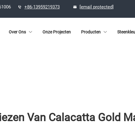
361006
+86-13959219373
[email protected]
Over Ons
Onze Projecten
Producten
Steenkle
iezen Van Calacatta Gold Ma