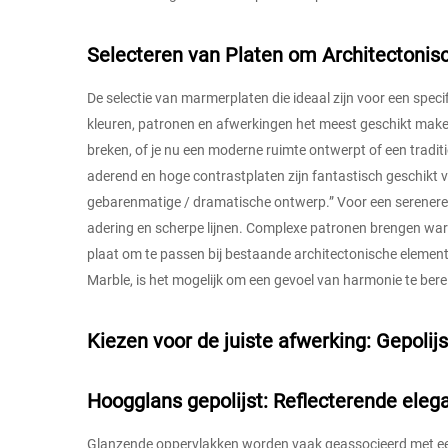
Selecteren van Platen om Architectonis
De selectie van marmerplaten die ideaal zijn voor een speci
kleuren, patronen en afwerkingen het meest geschikt maken
breken, of je nu een moderne ruimte ontwerpt of een tradition
aderend en hoge contrastplaten zijn fantastisch geschikt v
gebarenmatige / dramatische ontwerp.” Voor een serenere
adering en scherpe lijnen. Complexe patronen brengen warmt
plaat om te passen bij bestaande architectonische elemente
Marble, is het mogelijk om een gevoel van harmonie te ber
Kiezen voor de juiste afwerking: Gepoli
Hoogglans gepolijst: Reflecterende eleg
Glanzende oppervlakken worden vaak geassocieerd met een 