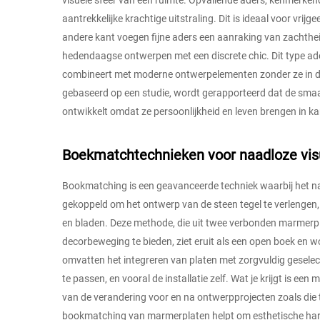
visuele sfeer van een ruimte. Opvallende aders, kenmerken
aantrekkelijke krachtige uitstraling. Dit is ideaal voor vrijg
andere kant voegen fijne aders een aanraking van zachtheid,
hedendaagse ontwerpen met een discrete chic. Dit type ad
combineert met moderne ontwerpelementen zonder ze in de s
gebaseerd op een studie, wordt gerapporteerd dat de sma
ontwikkelt omdat ze persoonlijkheid en leven brengen in k
Boekmatchtechnieken voor naadloze vis
Bookmatching is een geavanceerde techniek waarbij het na
gekoppeld om het ontwerp van de steen tegel te verlengen
en bladen. Deze methode, die uit twee verbonden marmerp
decorbeweging te bieden, ziet eruit als een open boek e
omvatten het integreren van platen met zorgvuldig geselec
te passen, en vooral de installatie zelf. Wat je krijgt is een 
van de verandering voor en na ontwerpprojecten zoals die 
bookmatching van marmerplaten helpt om esthetische harmon