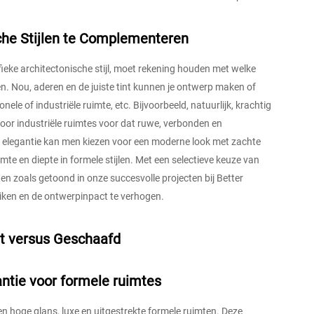
che Stijlen te Complementeren
fieke architectonische stijl, moet rekening houden met welke
. Nou, aderen en de juiste tint kunnen je ontwerp maken of
ele of industriële ruimte, etc. Bijvoorbeeld, natuurlijk, krachtig
oor industriële ruimtes voor dat ruwe, verbonden en
 elegantie kan men kiezen voor een moderne look met zachte
e en diepte in formele stijlen. Met een selectieve keuze van
n zoals getoond in onze succesvolle projecten bij Better
eiken en de ontwerpinpact te verhogen.
jst versus Geschaafd
antie voor formele ruimtes
hoge glans, luxe en uitgestrekte formele ruimten. Deze