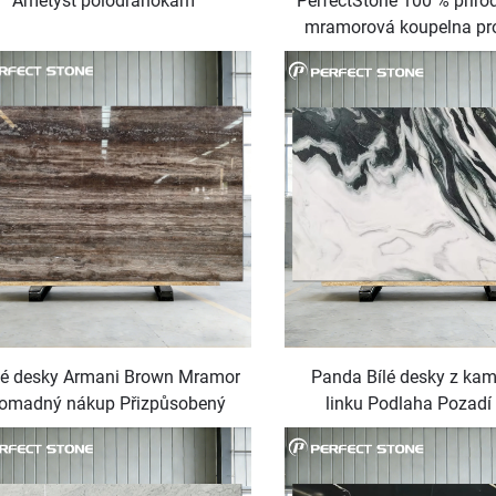
Ametyst polodrahokam
PerfectStone 100 % přírod
mramorová koupelna pro
projekt vilového ho
ké desky Armani Brown Mramor
Panda Bílé desky z ka
omadný nákup Přizpůsobený
linku Podlaha Pozadí
přírodní mramor