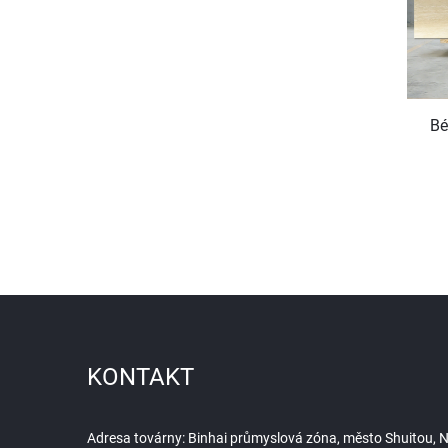
Bé
KONTAKT
Adresa továrny: Binhai průmyslová zóna, město Shuitou, Na