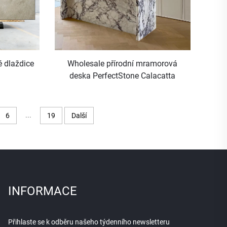
 dlaždice
Wholesale přírodní mramorová
deska PerfectStone Calacatta
Viola pro stavebníky
...
6
19
Další
INFORMACE
Přihlaste se k odběru našeho týdenního newsletteru