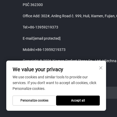
PSČ 362300
Office Add: 302#, Anling Road č. 999, Huli, Xiamen, Fujian
Tel:
+86-13959219373
E-mail:
[email protected]
Mobilní:
+86-13959219373
Copyright © 2026 Xiamen Perfect Stone Co., Ltd. Všechna
We value your privacy
We use cookies and similar tools to provide our
services. If you don't want to accept all cookies, click
Personalize cookies.
ODKAZ NA WEBOVÉ STRÁNKY
Personalize cookies
Accept all