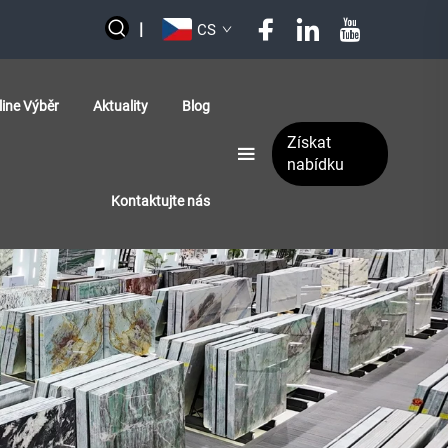
|
CS
line Výběr
Aktuality
Blog
Získat
nabídku
Kontaktujte nás