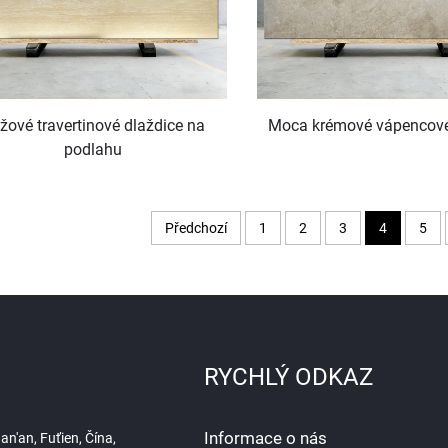
žové travertinové dlaždice na
Moca krémové vápencové
podlahu
Předchozí
1
2
3
4
5
RYCHLÝ ODKAZ
Informace o nás
n'an, Fuťien, Čína,