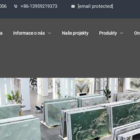
1006
+86-13959219373
[email protected]
ka
Informace o nás
Naše projekty
Produkty
On