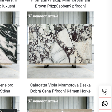
ní vlastní
Hromadný nákup Mramor Armani
 luxusní
Brown Přizpůsobený přírodní
telu
mramor Velké desky
mene pro
Calacatta Viola Mramorová Deska
 Stěna
Dobrá Cena Přírodní Kámen Horké
Produktu Prodeje