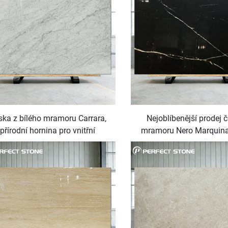
ka z bílého mramoru Carrara,
Nejoblíbenější prodej 
přírodní hornina pro vnitřní
mramoru Nero Marquin
bložení stěn, bílý mramor pro
dekorativní lesklá povrch 
pracovní plochy
stůl s nábytkem