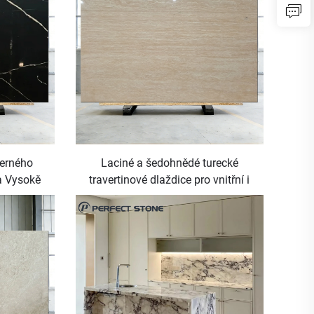
černého
Laciné a šedohnědé turecké
a Vysokě
travertinové dlaždice pro vnitřní i
pro jídelní
vnější stěny a podlahy z
mramorového kamene