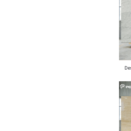
Des
o