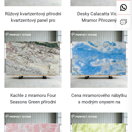
Růžový kvartzeritový přírodní
Desky Calacatta Viola
kvartzeritový panel pro
Mramor Přirozený
dávkovou cenu mramoru
mramorový kámen na skladě
Kachle z mramoru Four
Cena mramorového nábytku
Seasons Green přírodní
s modrým onyxem na
kámen pro současné
toaletní stolek v koupelně
pracovny, podlahy z mramoru
a obložení stěn