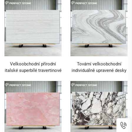
desek pro projekty vysoce
kvalitních vil a hotelů
kvalitních vil
Velkoobchodní přírodní
Tovární velkoobchodní
italské superbílé travertinové
individuálně upravené desky
desky pro luxusní interiérové
z bílého mramoru Volakas
projekty
pro luxusní projekty