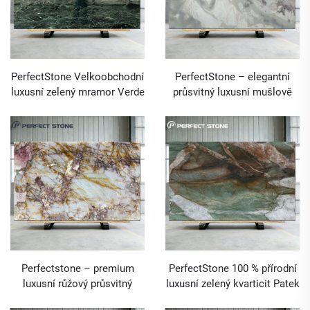
PerfectStone Velkoobchodní
PerfectStone – elegantní
luxusní zelený mramor Verde
průsvitný luxusní mušlově
Alpi pro výstavbu vysoce
bílý mramor pro projekty
kvalitních vil a hotelů
vysoce kvalitních vil a hotelů
Perfectstone – premium
PerfectStone 100 % přírodní
luxusní růžový průsvitný
luxusní zelený kvarticit Patek
kvarticit Patagonia ve formě
pro výstavbu vysoce