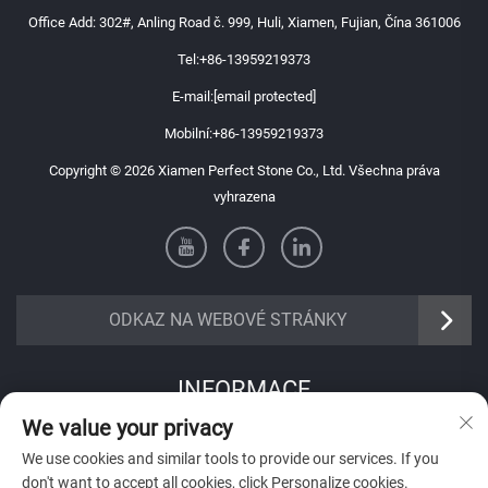
Office Add: 302#, Anling Road č. 999, Huli, Xiamen, Fujian, Čína 361006
Tel:
+86-13959219373
E-mail:
[email protected]
Mobilní:
+86-13959219373
Copyright © 2026 Xiamen Perfect Stone Co., Ltd. Všechna práva
vyhrazena
ODKAZ NA WEBOVÉ STRÁNKY
INFORMACE
We value your privacy
Přihlaste se k odběru našeho týdenního newsletteru
We use cookies and similar tools to provide our services. If you
don't want to accept all cookies, click Personalize cookies.