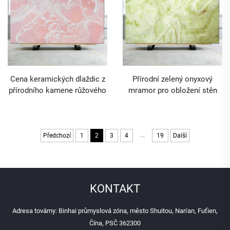
Cena keramických dlaždic z
Přírodní zelený onyxový
přírodního kamene růžového
mramor pro obložení stěn
onyxu mramorové desky
...
Předchozí
1
2
3
4
19
Další
KONTAKT
Adresa továrny: Binhai průmyslová zóna, město Shuitou, Nan'an, Fuťien,
Čína, PSČ 362300