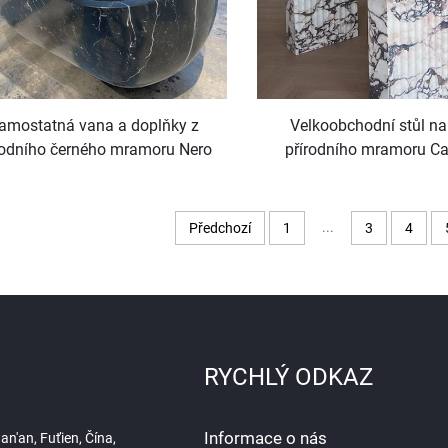
amostatná vana a doplňky z
Velkoobchodní stůl na 
rodního černého mramoru Nero
přírodního mramoru Ca
arquina od PerfectStone pro
Viola od PerfectStone pro
moderní luxusní koupelny
luxusních vil a hot
...
Předchozí
1
3
4
RYCHLÝ ODKAZ
Informace o nás
n'an, Fuťien, Čína,