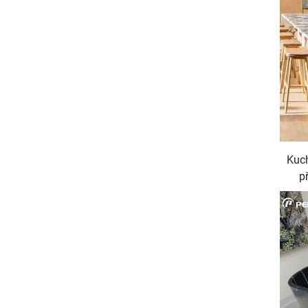
Kuch
p
Vio