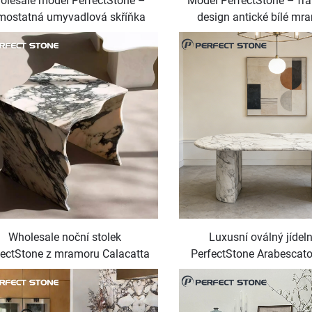
olesale model PerfectStone –
Model PerfectStone – fr
mostatná umyvadlová skříňka
design antické bílé mr
bescato s mramorovou deskou
krbové vložky pro luxus
pro luxusní vilové hotely
zámky
Wholesale noční stolek
Luxusní oválný jídeln
fectStone z mramoru Calacatta
PerfectStone Arabescato
o luxusní projekty vil a hotelů
mramoru pro náročné re
projekty a moderní jídeln
nábytkem z přírodního