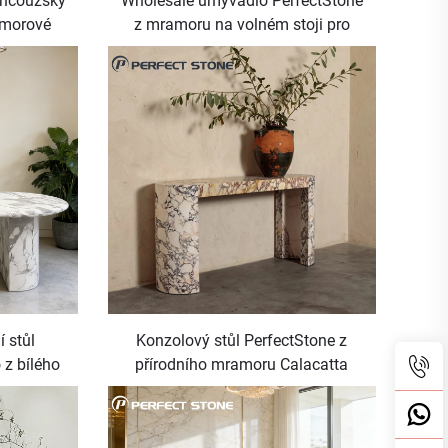
ancouzský
Wholesale umyvadlo PerfectStone
amorové
z mramoru na volném stoji pro
ní domy a
luxusní projekty vil a hotelů
í stůl
Konzolový stůl PerfectStone z
 z bílého
přírodního mramoru Calacatta
zidenční
Viola pro vchod do luxusní vily
í pokoje s
 kamene