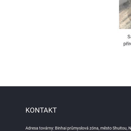
S
pří
M
KONTAKT
Adresa továrny: Binhai průmyslová zóna, město Shuitou, Na