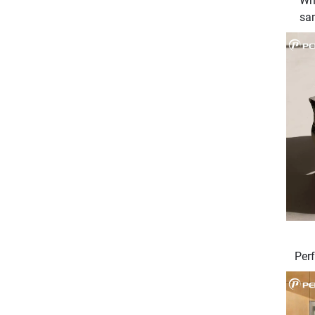
Wh
sa
Ara
Per
pr