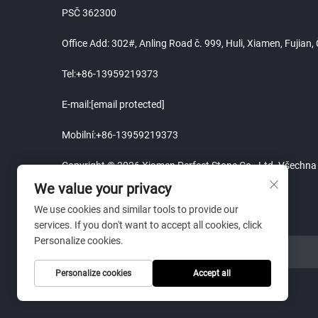
PSČ 362300
Office Add: 302#, Anling Road č. 999, Huli, Xiamen, Fujian
Tel:
+86-13959219373
E-mail:
[email protected]
Mobilní:
+86-13959219373
Copyright © 2026 Xiamen Perfect Stone Co., Ltd. Všechna
We value your privacy
We use cookies and similar tools to provide our
services. If you don't want to accept all cookies, click
Personalize cookies.
ODKAZ NA WEBOVÉ STRÁNKY
Personalize cookies
Accept all