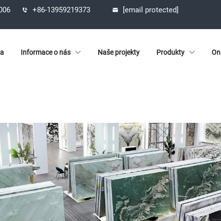
1006
+86-13959219373
[email protected]
ka
Informace o nás
Naše projekty
Produkty
On