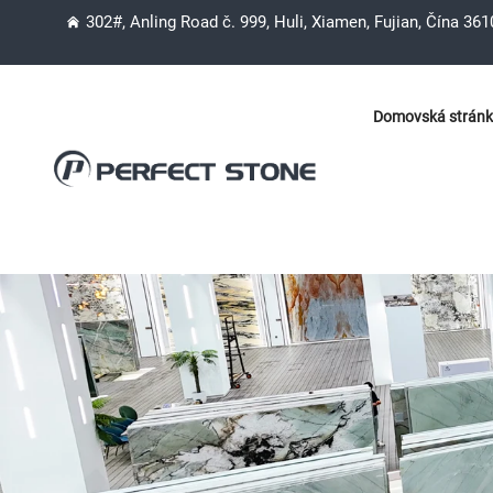
302#, Anling Road č. 999, Huli, Xiamen, Fujian, Čína 36
Domovská strán