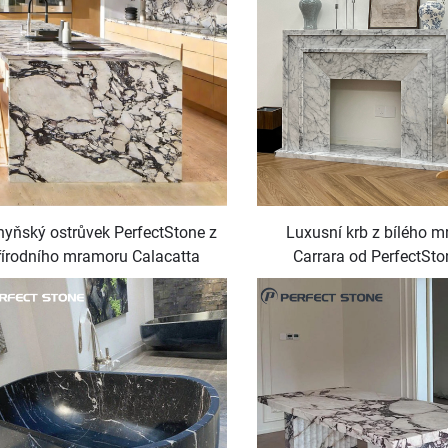
yňský ostrůvek PerfectStone z
Luxusní krb z bílého 
řírodního mramoru Calacatta
Carrara od PerfectSto
la pro projekt luxusní vily nebo
výstavbu luxusních vil 
hotelu