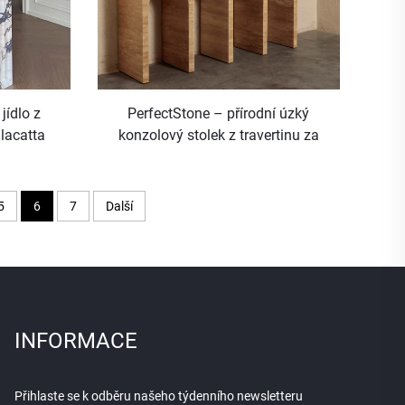
jídlo z
PerfectStone – přírodní úzký
lacatta
konzolový stolek z travertinu za
 projekty
gaučem u zdi
elů
5
6
7
Další
INFORMACE
Přihlaste se k odběru našeho týdenního newsletteru