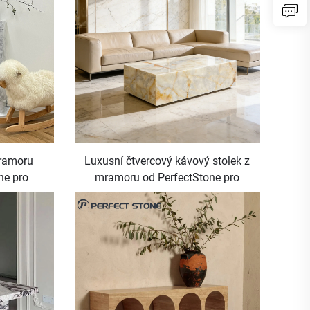
mramoru
Luxusní čtvercový kávový stolek z
ne pro
mramoru od PerfectStone pro
a hotelů
moderní luxusní obývací pokoje