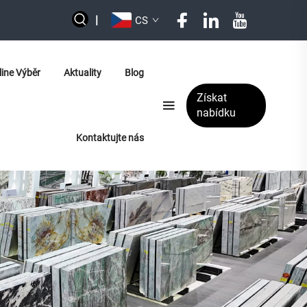
|
CS
line Výběr
Aktuality
Blog
Získat
nabídku
Kontaktujte nás