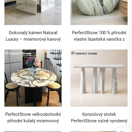
Dokonalý kámen Natural
PerfectStone 100 % přírodní
Luxury – mramorový kavový
vlastní lázeňská vanička z
stolek Calacatta White pro
mramoru Shangri La
obývací pokoj
zeleného jadeitu pro projekty
vil a hotelů
PerfectStone velkoobchodní
Konzolový stolek
přírodní kulatý mramorový
PerfectStone ručně vyrobený
stůl do jídelny pro projekty
z přírodního mramoru za