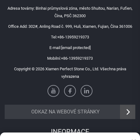
Adresa továrny: Binhai průmyslová zóna, město Shuitou, Nan'an, Fuťien,
Čína, PSČ 362300
Office Add: 302#, Anling Road č. 999, Huli, Xiamen, Fujian, Čína 361006
Tel:
+86-13959219373
E-mail:
[email protected]
Mobilní:
+86-13959219373
Copyright © 2026 Xiamen Perfect Stone Co., Ltd. Všechna práva
vyhrazena
ODKAZ NA WEBOVÉ STRÁNKY
INFORMACE