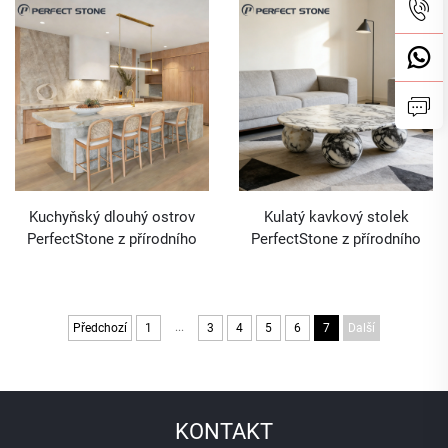
luxusních vil a hotelů
gaučem u zdi
Kuchyňský dlouhý ostrov
Kulatý kavkový stolek
PerfectStone z přírodního
PerfectStone z přírodního
křemičitanu Taj Mahal pro
mramoru se třemi kulovitými
luxusní vila-hotelový projekt
nohami pro obývací pokoj
...
Předchozí
1
3
4
5
6
7
Další
KONTAKT