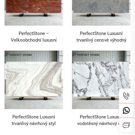
PerfectStone –
PerfectStone Luxusní
Velkoobchodní luxusní
trvanlivý cenově výhodný
mramor Rosso Levanto pro
mramor Super White
moderní vysoce kvalitní
Dolomite pro velkoobchodní
projekty vil a hotelů
interiérové návrhové projekty
PerfectStone Luxusní
PerfectStone Luxusní
trvanlivý návrhový styl
vodotěsný návrhový styl
mramoru Volakas White pro
desek z mramoru Oyster