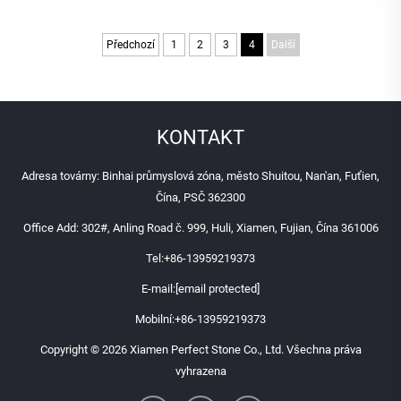
umyvadlové pulty, hotelové a
White pro celé stavební
velkoobchodní stavební
projekty
projekty
Předchozí
1
2
3
4
Další
KONTAKT
Adresa továrny: Binhai průmyslová zóna, město Shuitou, Nan'an, Fuťien,
Čína, PSČ 362300
Office Add: 302#, Anling Road č. 999, Huli, Xiamen, Fujian, Čína 361006
Tel:
+86-13959219373
E-mail:
[email protected]
Mobilní:
+86-13959219373
Copyright © 2026 Xiamen Perfect Stone Co., Ltd. Všechna práva
vyhrazena