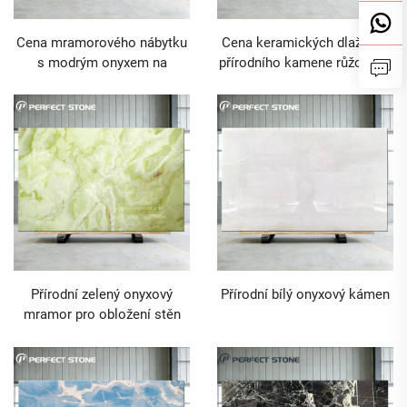
Cena mramorového nábytku
Cena keramických dlaždic z
s modrým onyxem na
přírodního kamene růžového
toaletní stolek v koupelně
onyxu mramorové desky
Přírodní zelený onyxový
Přírodní bílý onyxový kámen
mramor pro obložení stěn