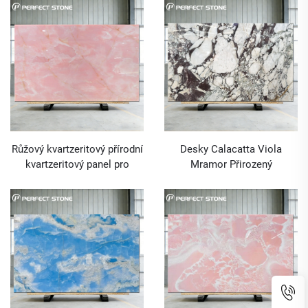
desek pro projekty vysoce
kvalitních vil a hotelů
kvalitních vil
Růžový kvartzeritový přírodní
Desky Calacatta Viola
kvartzeritový panel pro
Mramor Přirozený
dávkovou cenu mramoru
mramorový kámen na skladě