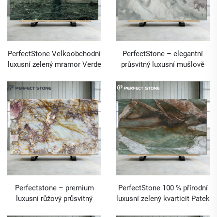
PerfectStone Velkoobchodní
PerfectStone – elegantní
luxusní zelený mramor Verde
průsvitný luxusní mušlově
Alpi pro výstavbu vysoce
bílý mramor pro projekty
kvalitních vil a hotelů
vysoce kvalitních vil a hotelů
Perfectstone – premium
PerfectStone 100 % přírodní
luxusní růžový průsvitný
luxusní zelený kvarticit Patek
kvarticit Patagonia ve formě
pro výstavbu vysoce