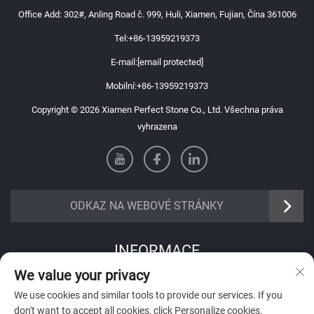
Office Add: 302#, Anling Road č. 999, Huli, Xiamen, Fujian, Čína 361006
Tel:
+86-13959219373
E-mail:
[email protected]
Mobilní:
+86-13959219373
Copyright © 2026 Xiamen Perfect Stone Co., Ltd. Všechna práva
vyhrazena
ODKAZ NA WEBOVÉ STRÁNKY
INFORMACE
We value your privacy
Přihlaste se k odběru našeho týdenního newsletteru
We use cookies and similar tools to provide our services. If you
don't want to accept all cookies, click Personalize cookies.