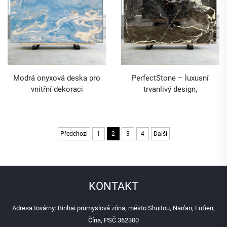
Modrá onyxová deska pro
PerfectStone – luxusní
vnitřní dekoraci
trvanlivý design,
velkoobchodní nabídka
černých mramorových desek
Calacatta pro vnitřní úpravy
Předchozí
1
2
3
4
Další
KONTAKT
Adresa továrny: Binhai průmyslová zóna, město Shuitou, Nan'an, Fuťien,
Čína, PSČ 362300