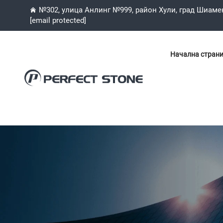
№302, улица Анлинг №999, район Хули, град Шиаме
[email protected]
Начална стран