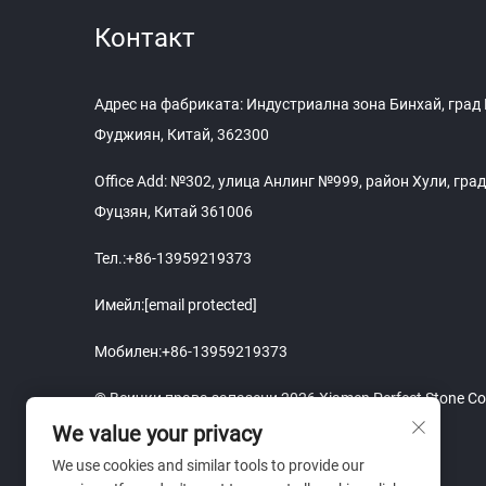
Контакт
Адрес на фабриката: Индустриална зона Бинхай, град 
Фуджиян, Китай, 362300
Office Add: №302, улица Анлинг №999, район Хули, гр
Фуцзян, Китай 361006
Тел.:
+86-13959219373
Имейл:
[email protected]
Мобилен:
+86-13959219373
© Всички права запазени 2026 Xiamen Perfect Stone Co.
We value your privacy
We use cookies and similar tools to provide our