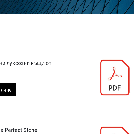
и луксозни къщи от
гляне
а Perfect Stone