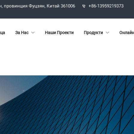
н, провинция Фуцзян, Китай 361006
+86-13959219373
ица
За Нас
Наши Проекти
Продукти
Онлайн