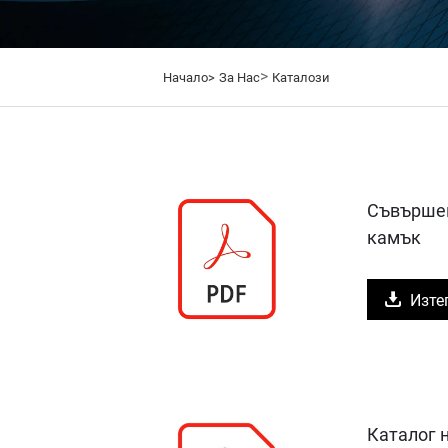
>
Начало>
За Нас
Каталози
Съвършен
камък
Изте
Каталог н