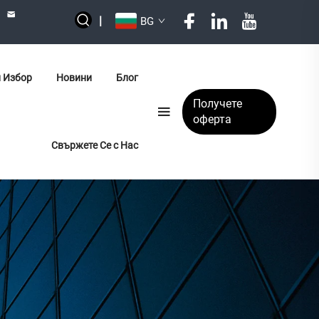
|
BG
 Избор
Новини
Блог
Получете
оферта
Свържете Се с Нас