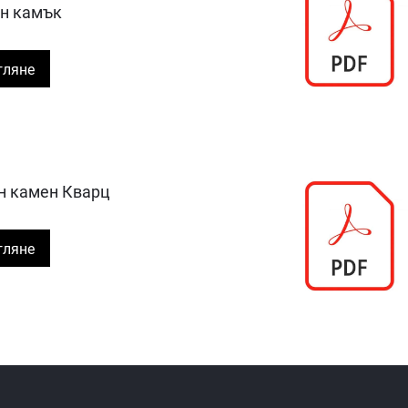
н камък
гляне
 камен Кварц
гляне