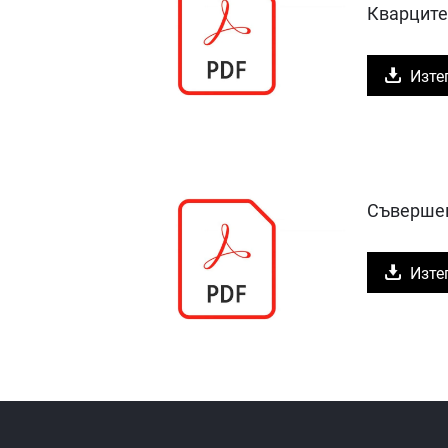
Кварците
Изте
Съвершен
Изте