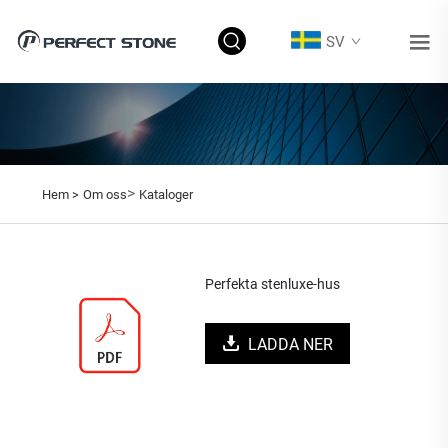
SV
>
Hem >
Om oss
Kataloger
Perfekta stenluxe-hus
LADDA NER