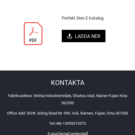
Perfekt Sten E Katalog
LADDA NER
KONTAKTA
Fabriksadress: Binhai industriområde, Shuitou stad, Nan'an Fujian Kina
362300
Office Add: 302#, Anling Road Nr. 999, Huli, Xiamen, Fujian, Kina 361006
Tel:
+86-13959219373
E-post:
[email protected]