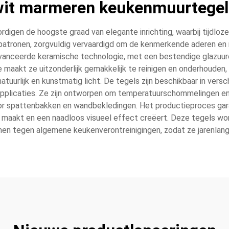
wit marmeren keukenmuurtegel
gen de hoogste graad van elegante inrichting, waarbij tijdlo
tronen, zorgvuldig vervaardigd om de kenmerkende aderen en natuu
ceerde keramische technologie, met een bestendige glazuuroppe
 maakt ze uitzonderlijk gemakkelijk te reinigen en onderhouden
tuurlijk en kunstmatig licht. De tegels zijn beschikbaar in vers
plicaties. Ze zijn ontworpen om temperatuurschommelingen en voc
or spattenbakken en wandbekledingen. Het productieproces gar
 maakt en een naadloos visueel effect creëert. Deze tegels w
n tegen algemene keukenverontreinigingen, zodat ze jarenlang 