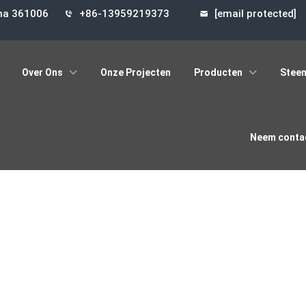
ina 361006
+86-13959219373
[email protected]
Over Ons
Onze Projecten
Producten
Steen
Neem contac