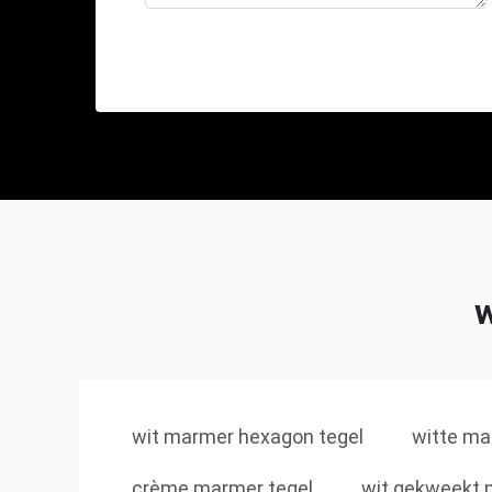
wit marmer hexagon tegel
witte ma
crème marmer tegel
wit gekweekt 