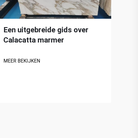
Een uitgebreide gids over
Calacatta marmer
Top
MEER BEKIJKEN
mar
hui
MEER