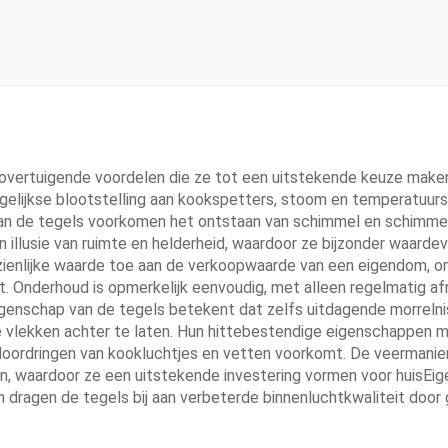
vertuigende voordelen die ze tot een uitstekende keuze maken 
 dagelijkse blootstelling aan kookspetters, stoom en temperatuur
an de tegels voorkomen het ontstaan van schimmel en schimmel
illusie van ruimte en helderheid, waardoor ze bijzonder waardev
zienlijke waarde toe aan de verkoopwaarde van een eigendom, o
t. Onderhoud is opmerkelijk eenvoudig, met alleen regelmatig a
genschap van de tegels betekent dat zelfs uitdagende morrelniss
ekken achter te laten. Hun hittebestendige eigenschappen make
 doordringen van kookluchtjes en vetten voorkomt. De veermanier
rn, waardoor ze een uitstekende investering vormen voor huisEigen
dragen de tegels bij aan verbeterde binnenluchtkwaliteit door g