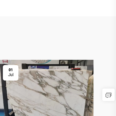
01
0
Jul
Ju