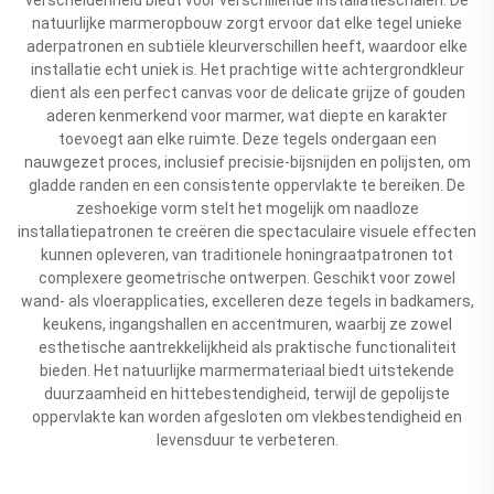
natuurlijke marmeropbouw zorgt ervoor dat elke tegel unieke
aderpatronen en subtiële kleurverschillen heeft, waardoor elke
installatie echt uniek is. Het prachtige witte achtergrondkleur
dient als een perfect canvas voor de delicate grijze of gouden
aderen kenmerkend voor marmer, wat diepte en karakter
toevoegt aan elke ruimte. Deze tegels ondergaan een
nauwgezet proces, inclusief precisie-bijsnijden en polijsten, om
gladde randen en een consistente oppervlakte te bereiken. De
zeshoekige vorm stelt het mogelijk om naadloze
installatiepatronen te creëren die spectaculaire visuele effecten
kunnen opleveren, van traditionele honingraatpatronen tot
complexere geometrische ontwerpen. Geschikt voor zowel
wand- als vloerapplicaties, excelleren deze tegels in badkamers,
keukens, ingangshallen en accentmuren, waarbij ze zowel
esthetische aantrekkelijkheid als praktische functionaliteit
bieden. Het natuurlijke marmermateriaal biedt uitstekende
duurzaamheid en hittebestendigheid, terwijl de gepolijste
oppervlakte kan worden afgesloten om vlekbestendigheid en
levensduur te verbeteren.