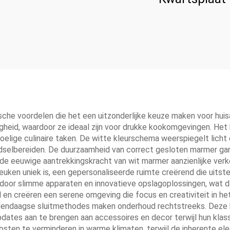
he voordelen die het een uitzonderlijke keuze maken voor huisa
id, waardoor ze ideaal zijn voor drukke kookomgevingen. Het k
lige culinaire taken. De witte kleurschema weerspiegelt licht e
oedselbereiden. De duurzaamheid van correct gesloten marmer gar
 de eeuwige aantrekkingskracht van wit marmer aanzienlijke ve
 keuken uniek is, een gepersonaliseerde ruimte creërend die uits
 door slimme apparaten en innovatieve opslagoplossingen, wat da
en creëren een serene omgeving die focus en creativiteit in he
edendaagse sluitmethodes maken onderhoud rechtstreeks. Deze 
ates aan te brengen aan accessoires en decor terwijl hun klassie
ten te verminderen in warme klimaten, terwijl de inherente ele