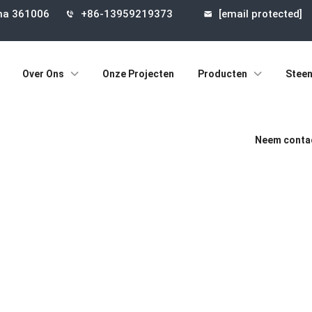
ina 361006
+86-13959219373
[email protected]
Over Ons
Onze Projecten
Producten
Steen
Neem contac