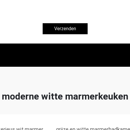
Verzenden
moderne witte marmerkeuken
erieus wit marmer
grijze en witte marmerbadkame