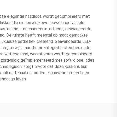
dloze elegantie naadloos wordt gecombineerd met
kken die dienen als zowel opvallende visuele
lkasten met touchscreeninterfaces, geavanceerde
ing. De ruimte heeft meestal op maat gemaakte
n luxueuze esthetiek creërend. Geavanceerde LED-
teren, terwijl smart home-integratie stembediende
een watervalrand, waarbij vorm wordt gecombineerd
en zorgvuldig geïmplementeerd met soft-close lades
hnologieën, zorgt ervoor dat deze keukens hun
sisch materiaal en moderne innovatie creëert een
dendaags leven.