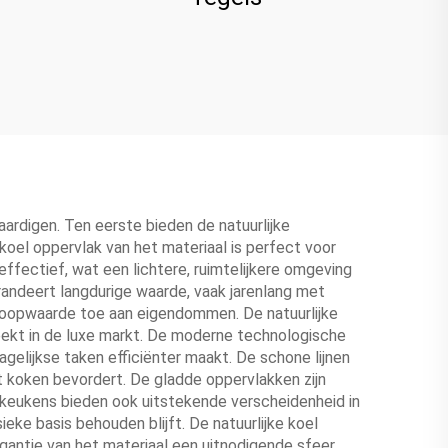
ardigen. Ten eerste bieden de natuurlijke
oel oppervlak van het materiaal is perfect voor
ffectief, wat een lichtere, ruimtelijkere omgeving
andeert langdurige waarde, vaak jarenlang met
rkoopwaarde toe aan eigendommen. De natuurlijke
teekt in de luxe markt. De moderne technologische
gelijkse taken efficiënter maakt. De schone lijnen
t koken bevordert. De gladde oppervlakken zijn
keukens bieden ook uitstekende verscheidenheid in
ke basis behouden blijft. De natuurlijke koel
gantie van het materiaal een uitnodigende sfeer