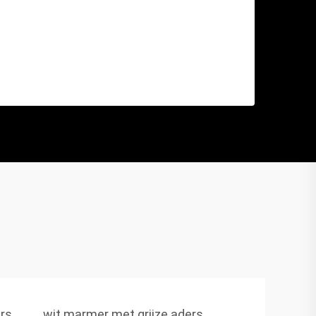
rs
wit marmer met grijze aders