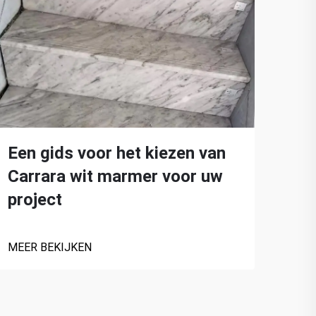
Gri
va
Een gids voor het kiezen van
Carrara wit marmer voor uw
MEER
project
MEER BEKIJKEN