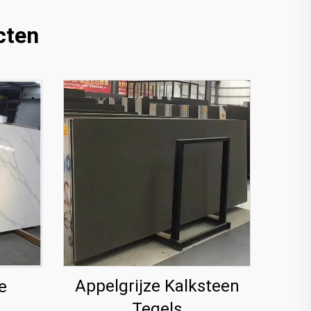
cten
Appelgrijze Kalksteen
e
Tegels