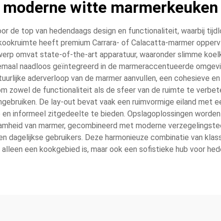
moderne witte marmerkeuken
 de top van hedendaags design en functionaliteit, waarbij tij
ookruimte heeft premium Carrara- of Calacatta-marmer oppervla
werp omvat state-of-the-art apparatuur, waaronder slimme koe
allemaal naadloos geïntegreerd in de marmeraccentueerde omgev
tuurlijke aderverloop van de marmer aanvullen, een cohesieve e
om zowel de functionaliteit als de sfeer van de ruimte te verbe
ngebruiken. De lay-out bevat vaak een ruimvormige eiland met 
te en informeel zitgedeelte te bieden. Opslagoplossingen word
aamheid van marmer, gecombineerd met moderne verzegelingstec
en dagelijkse gebruikers. Deze harmonieuze combinatie van klas
t alleen een kookgebied is, maar ook een sofistieke hub voor he