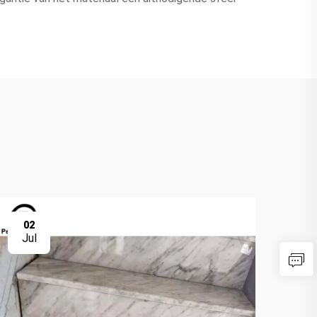
02
0
Jul
Ju