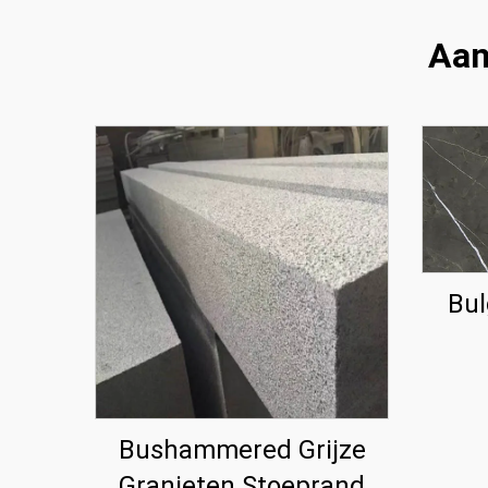
Aan
Bul
Bushammered Grijze
Granieten Stoeprand