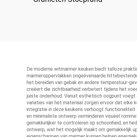
De moderne witmarmer keuken biedt talloze praktisc
marmeroppervlakken ongeëvenaarde hittebestendighe
het bereiden van gebak en andere temperatuur-gevoe
creëert die zichtbaarheid verbetert tijdens het v
juiste onderhoud. Vanuit esthetisch oogpunt voegt
variaties van het materiaal zorgen ervoor dat elke
integratie in deze keukens verhoogt functionaliteit
en minimaliste ontwerp verminderen visueel rommel 
gemakkelijker te controleren op schoonheid, en h
ontwerp, wat het mogelijk maakt om gemakkelijk upd
eigenschappen van marmer kunnen helpen energiekos