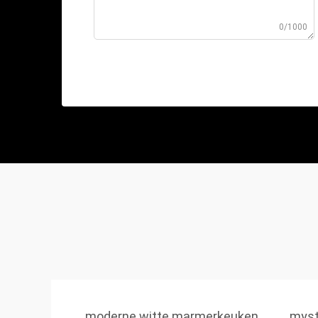
0/1000
moderne witte marmerkeuken
myst