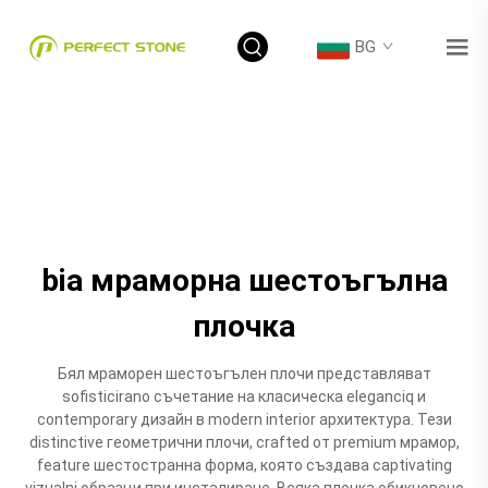
BG
bia мраморна шестоъгълна
плочка
Бял мраморен шестоъгълен плочи представляват
sofisticirano съчетание на класическа eleganciq и
contemporary дизайн в modern interior архитектура. Тези
distinctive геометрични плочи, crafted от premium мрамор,
feature шестостранна форма, която създава captivating
vizualni образци при инсталиране. Всяка плочка обикновено