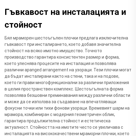
Гъвкавост на инсталацията и
стойност
Бял мраморен шестоъгълен плочки предлага изключителна
гъвкавост при инсталирането, което добавя значителна
стойност на всяко имотно имущество. Точното
производство гарантира консистентен размер и форма,
което улеснява процесите на инсталация и позволява
различни арanged arrangement на узораци. Тези плочки могат
да бъдат инсталирани както на стени, така и на подове,
което ги прави многофункционални за различни приложения
в целия пространствен комплекс. Шестоъгълната форма
позволява безшовни преминавания между различни области
и може да се използва за създаване на впечатляващи
фокусни точки или тихи фонови узораци. Времевият шарм на
мрамора, комбиниран с модерния геометричен облик,
гарантира продължителна стойност и естетическа
актуалност. Стойността на имотите често се увеличава с
инсталацията на висококачествени мраморни плочки, което