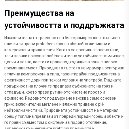
Преимущества на
устойчивостта и поддръжката
Изключителната траевност на бял мраморен шестоъгълен
плочки ги прави praktičen izbor за obичайно жилищни и
комерсиални приложения. Когато са правилно запечатани,
тези плочки показват забележителна устойчивост към износ,
цапки и петна, което ги прави подходящи за зони с висока
преминаваемост. Природната гъстота на мрамора осигурява
отлична компресионна сила, гарантирайки продължителна
ефективност дори при тежки условия на употреба. Гладката
повърхност на плочките предпази събирането на гряз и
отпадъци, което прави рутинното чистене просто и
ефикасно. Редовното поддържане изисква само основен
гриж, включително метлене и влажно триване с pH-
нейтрални чистачи. Природната устойчивост на материал
срещу топлина предпази от повреди поради горещи обекти и
го прави съвместим с системи за подово отопление,
добавяйки към неговите praktični предимства.