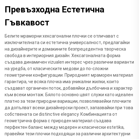
Превъзходна Естетична
Гъвкавост
Белите мраморни хексагонални плочки се отличават с
изключителната си естетична универсалност, предлагайки
на дизайнерите и домакините безпрецедентна творческа
свобода в интериорния дизайн. Хексагоналната форма
създава динамичен vizualen интерес чрез различни варианти
на уредба, от класическите медови до по-сложни
геометрични конфигурации. Природният мраморен материал
гарантира, че всяка плочка има уникални жилки, които
създават органичен поток, добавяйки дълбочина и характер
към всеки монтаж. Бялото основно цвят служи като идеален
платно за тези природни вариации, позволяваейки плочките
да допълват всеки дизайнерски проект, запазвайки при това
собствената си distinctive elegancy. Комбинацията от
геометрична форма с природен материал създава
перфектен баланс между модерен и класически estetika,
правейки тези плочки подходящи за различни архитектурни