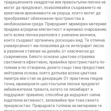
традиционните квадратни или правоъгълни плочки не
могат да предложат, позволявайки създаването на
креативни аранжименти на узорци, които могат да
преобразяват обикновени пространства в
необикновени среди. Природният мраморен материал
придава вградена елегантност и времево очарование,
като всяка плочка разполага с уникални венчики,
които създават органичен, роскошен вид. Те отлична
универсалност им позволява да се интегрират лесно
в различни стилове на дизайн, от класически до
съвременни. Бялото основно цветове отразява
светлината ефективно, правейки пространствата по-
големи и по-отворени, докато също така предоставя
нейтрална основа, която допълва всеки цветова
палитра или стил на декорация. От практична гледна
точка, мраморните шестоъгълни плочки предлагат
забележителна тревога, когато се пломбират и
поддържат правилно, способни да издържат силна
ходателна активност, запазвайки при това своето
прекраснство. Природната топлина на материала ги