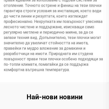
прави идеални за използване с подови системи за
отопление. Точното острене и финиш на тези плочки
гарантира строги условия за инсталация, което води
до чисти линии и резултати, които изглеждат
професионално. Нехрупката им повърхност улеснява
лесното чистене и поддържане, изискващи само
регулярно метлене и периодично мияне, за да се
запази техния вид. Допълнително, тези плочки могат
значително да увеличат стойността на имота,
правейки ги мудро вложение за домакини и
разработчици на имоти. Природната им студена
повърхност прави тези плочки особено подходящи за
по-топли климати, помагайки да се поддържа
комфортна вътрешна температура.
Най-нови новини