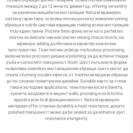
measure между 2 до 12 инча по диаметър, offering versatility
за различни мащаби на инсталация. Natural мраморен
sastavq гарантира, че всяка плочка possess уникални veining
образци и subtle цветови вариации, making всеки инсталация
truly единствена. Pristine бяло фона serve като perfekten
платно за delicate сив или златен veining characteristic на
мрамора, adding дълбочина и характер към всеки
пространство. Тези плочки undergo meticulous processing,
включително precision рязане и polishing, за да achieve гладки
ръба и consistent повърхност finish. Шестоъгълната форма
позволява seamless инсталационни образци, които могат да
create stunning vizualni ефекти, от traditional медени образци
до по-сложни геометрични дизайни. Suitable както за стени,
така и за подове applications, тези плочки excel в банята,
кухнята, входовете и акцент walls, providing и estetichna
appeal и practical функционалност. Natural мраморен
материал offer отлична durability и heat resistance, докато
polished повърхност може да be sealed за да enhance spot
resistance и longevity.