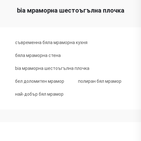
bia мраморна шестоъгълна плочка
съвременна бяла мраморна кухня
бяла мраморна стена
bia мраморна шестоъгълна плочка
бел доломитен мрамор
полиран бял мрамор
най-добър бял мрамор