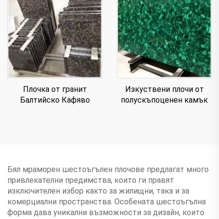
Плочка от гранит
Изкуствени плочи от
Балтийско Кафяво
полускъпоценен камък
Бял мраморен шестоъгълен плочове предлагат много
привлекателни предимства, които ги правят
изключителен избор както за жилищни, така и за
комерциални пространства. Особената шестоъгълна
форма дава уникални възможности за дизайн, които