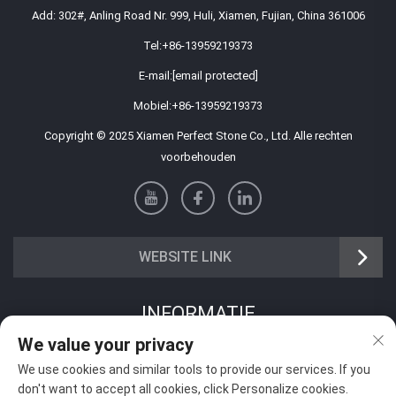
Add: 302#, Anling Road Nr. 999, Huli, Xiamen, Fujian, China 361006
Tel:
+86-13959219373
E-mail:
[email protected]
Mobiel:
+86-13959219373
Copyright © 2025 Xiamen Perfect Stone Co., Ltd. Alle rechten
voorbehouden
WEBSITE LINK
INFORMATIE
We value your privacy
Meld je aan om onze wekelijkse nieuwsbrief te ontvangen
We use cookies and similar tools to provide our services. If you
don't want to accept all cookies, click Personalize cookies.