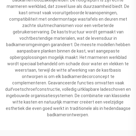
marmeren werkblad, dat zowel luxe als duurzaamheid biedt. De
kast omvat vaak vooruitgeboorde kraanopeningen,
compatibiliteit met ondermontage wastafels en deuren met
zachte sluitmechanismen voor een verbeterde
gebruikerservaring. De kaststructuur wordt gemaakt van
vochtbestendige materialen, wat de levensduur in
badkameromgevingen garandeert. De meeste modellen hebben
aanpasbare planken binnen de kast, wat aangepaste
opbergoplossingen mogelijk maakt. Het marmeren werkblad
wordt speciaal behandeld om schade door water en vlekken te
weerstaan, terwijl de witte afwerking van de kastbasis
ontworpen is om elk badkamerdecorconcept te
complementeren. Geavanceerde functies omvatten vaak
duifvoetschroefconstructie, volledig uitklapbare ladeschoven en
ingebouwde organisatiesystemen. De combinatie van klassieke
witte kasten en natuurlijk marmer creëert een veelzijdige
esthetiek die even goed werkt in traditionele als in hedendaagse
badkamerontwerpen.