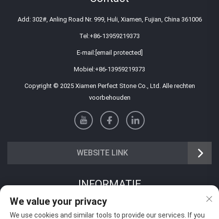
Add: 302#, Anling Road Nr. 999, Huli, Xiamen, Fujian, China 361006
Tel:
+86-13959219373
E-mail:
[email protected]
Mobiel:
+86-13959219373
Copyright © 2025 Xiamen Perfect Stone Co., Ltd. Alle rechten
voorbehouden
WEBSITE LINK
INFORMATIE
We value your privacy
Meld je aan om onze wekelijkse nieuwsbrief te ontvangen
We use cookies and similar tools to provide our services. If you