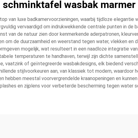
schminktafel wasbak marmer
p van luxe badkamervoorzieningen, waarbij tijdloze elegantie 
rgvuldig vervaardigd om indrukwekkende centrale punten in de
st van de natuur zien door kenmerkende aderpatronen, kleurversc
n om de duurzaamheid en weerstand tegen water, vlekken en da
ormgeven mogelijk, wat resulteert in een naadloze integratie 
tabele temperaturen te handhaven, terwijl zijn dichte samenstel
e, vaatzink of geïntegreerde wasbakdesigns, elk biedend versch
illende stijlvoorkeuren aan, van klassiek tot modern, waardoor h
n hebben meestal voorvergrendelde kraanopeningen en kunnen
plashes en zijplens voor verbeterde bescherming tegen water s