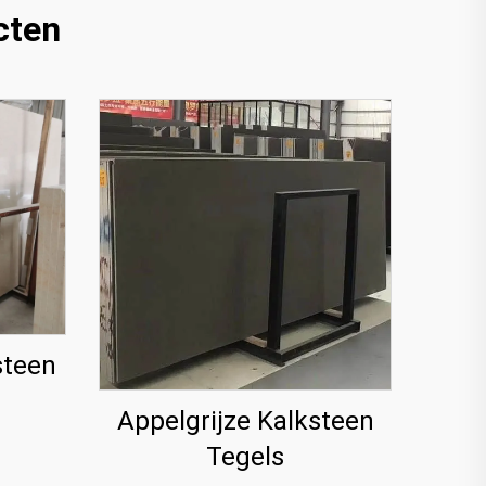
cten
steen
Appelgrijze Kalksteen
Tegels