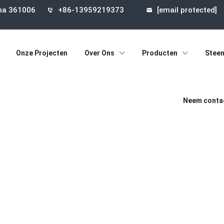
ina 361006
+86-13959219373
[email protected]
Onze Projecten
Over Ons
Producten
Steen
Neem contac