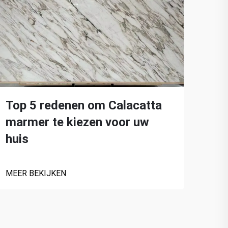
Top 5 redenen om Calacatta
De 
marmer te kiezen voor uw
Wi
huis
MEER
MEER BEKIJKEN