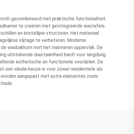
wordt gecombineerd met praktische functionaliteit.
 badkamer te creëren met geïntegreerde wastafels.
hillen en kristallijne structuren. Het materiaal
gelijkse slijtage te verbeteren. Moderne
van de wasbakkom met het marmeren oppervlak. De
ling uitstekende duurzaamheid biedt voor langdurig
illende esthetische en functionele voordelen. De
et een ideale keuze is voor zowel residentiële als
 worden aangepast met extra elementen zoals
chade.