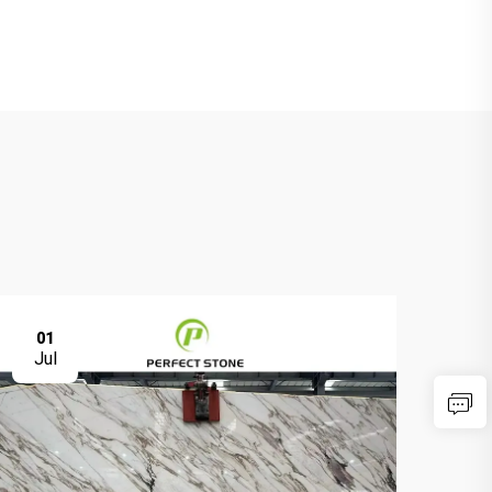
01
0
Jul
Ju