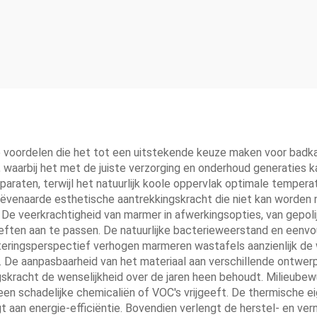
ke voordelen die het tot een uitstekende keuze maken voor bad
, waarbij het met de juiste verzorging en onderhoud generaties 
araten, terwijl het natuurlijk koole oppervlak optimale temper
ëvenaarde esthetische aantrekkingskracht die niet kan worden 
De veerkrachtigheid van marmer in afwerkingsopties, van gepoli
ften aan te passen. De natuurlijke bacterieweerstand en eenvou
steringsperspectief verhogen marmeren wastafels aanzienlijk d
. De aanpasbaarheid van het materiaal aan verschillende ontwerpst
ingskracht de wenselijkheid over de jaren heen behoudt. Milieub
geen schadelijke chemicaliën of VOC's vrijgeeft. De thermische
t aan energie-efficiëntie. Bovendien verlengt de herstel- en ver