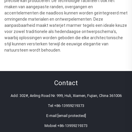
precisie kan produceren. De technologie faciliteert ook het
maken van aangepaste randen, overgangen en
accentelementen die naadloos kunnen worden geïntegreerd met
omringende materialen en ontwerpelementen. Deze
aanpasbaarheid maakt waterjet marmer tegels een ideale keuze
voor zowel traditionele als hedendaagse ontwerpschema's,
waarbij oplossingen worden geboden die elke architectonische
stijl kunnen versterken terwijl de eeuwige elegantie van
natuursteen wordt behouden.
Contact
Add: 302#, Anling Road Nr. 999, Huli, Xiamen, Fujian, China 361006
Tel:
+86-13959219373
E-mail:
[email protected]
Mobiel:
+86-13959219373