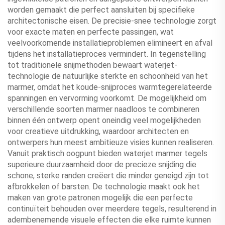
worden gemaakt die perfect aansluiten bij specifieke
architectonische eisen. De precisie-snee technologie zorgt
voor exacte maten en perfecte passingen, wat
veelvoorkomende installatieproblemen elimineert en afval
tijdens het installatieproces vermindert. In tegenstelling
tot traditionele snijmethoden bewaart waterjet-
technologie de natuurlijke sterkte en schoonheid van het
marmer, omdat het koude-snijproces warmtegerelateerde
spanningen en vervorming voorkomt. De mogelijkheid om
verschillende soorten marmer naadloos te combineren
binnen één ontwerp opent oneindig veel mogelijkheden
voor creatieve uitdrukking, waardoor architecten en
ontwerpers hun meest ambitieuze visies kunnen realiseren.
Vanuit praktisch oogpunt bieden waterjet marmer tegels
superieure duurzaamheid door de precieze snijding die
schone, sterke randen creëert die minder geneigd zijn tot
afbrokkelen of barsten. De technologie maakt ook het
maken van grote patronen mogelijk die een perfecte
continuïteit behouden over meerdere tegels, resulterend in
adembenemende visuele effecten die elke ruimte kunnen