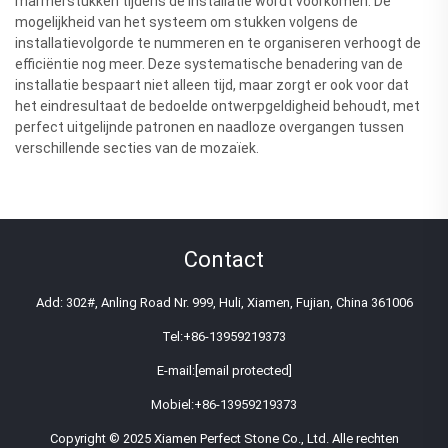
marmerstukken tijdens de installatie wordt voorkomen. De
mogelijkheid van het systeem om stukken volgens de
installatievolgorde te nummeren en te organiseren verhoogt de
efficiëntie nog meer. Deze systematische benadering van de
installatie bespaart niet alleen tijd, maar zorgt er ook voor dat
het eindresultaat de bedoelde ontwerpgeldigheid behoudt, met
perfect uitgelijnde patronen en naadloze overgangen tussen
verschillende secties van de mozaïek.
Contact
Add: 302#, Anling Road Nr. 999, Huli, Xiamen, Fujian, China 361006
Tel:
+86-13959219373
E-mail:
[email protected]
Mobiel:
+86-13959219373
Copyright © 2025 Xiamen Perfect Stone Co., Ltd. Alle rechten