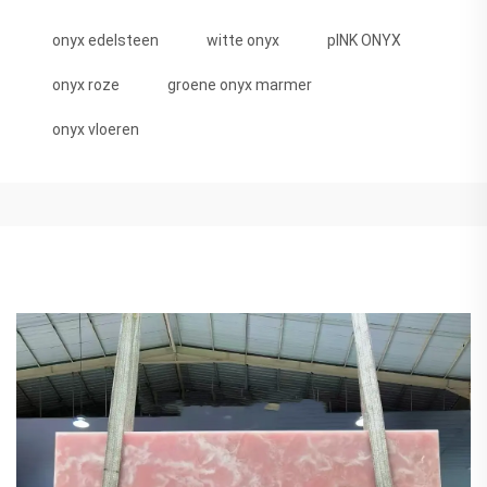
onyx edelsteen
witte onyx
pINK ONYX
onyx roze
groene onyx marmer
onyx vloeren