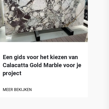
Een gids voor het kiezen van
Ver
Calacatta Gold Marble voor je
Cal
project
MEER
MEER BEKIJKEN