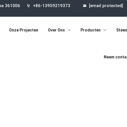
ina 361006
+86-13959219373
[email protected]
Onze Projecten
Over Ons
Producten
Steen
Neem contac