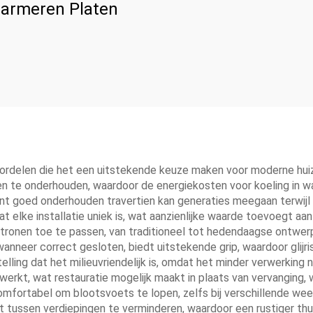
armeren Platen
oordelen die het een uitstekende keuze maken voor moderne huiz
n te onderhouden, waardoor de energiekosten voor koeling in
nt goed onderhouden travertien kan generaties meegaan terwijl h
dat elke installatie uniek is, wat aanzienlijke waarde toevoegt 
patronen toe te passen, van traditioneel tot hedendaagse ontwer
anneer correct gesloten, biedt uitstekende grip, waardoor glijri
elling dat het milieuvriendelijk is, omdat het minder verwerkin
erkt, wat restauratie mogelijk maakt in plaats van vervanging, 
ortabel om blootsvoets te lopen, zelfs bij verschillende weers
 tussen verdiepingen te verminderen, waardoor een rustiger th