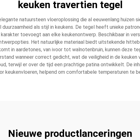
keuken travertien tegel
 elegante natuursteen vloeroplossing die al eeuwenlang huizen si
uurzaamheid als stijl in keukens. De tegel heeft unieke patronen
at karakter toevoegt aan elke keukenontwerp. Beschikbaar in ver
 ontwerpopties. Het natuurlijke materiaal biedt uitstekende hitte
omt in aardetones, van ivoor tot walnotenbruin, kunnen deze teg
erstand wanneer correct gedicht, wat de veiligheid in de keuken 
oud, terwijl er over de tijd een prachtige patina ontwikkelt. De 
or keukenvloeren, helpend om comfortabele temperaturen te be
Nieuwe productlanceringen