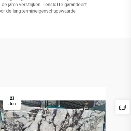
de jaren verstrijken. Tenslotte garandeert
 voor de langtermijneigenschapswaarde.
23
2
Jun
Ju