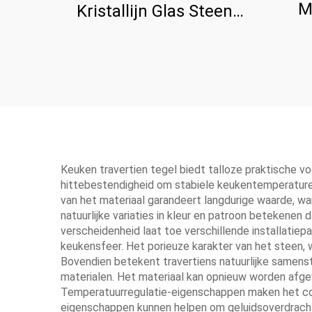
M
Kristallijn Glas Steen
Paneel Voor Aanrecht
Keuken travertien tegel biedt talloze praktische v
hittebestendigheid om stabiele keukentemperature
van het materiaal garandeert langdurige waarde, wa
natuurlijke variaties in kleur en patroon betekenen 
verscheidenheid laat toe verschillende installatie
keukensfeer. Het porieuze karakter van het steen, w
Bovendien betekent travertiens natuurlijke samenst
materialen. Het materiaal kan opnieuw worden afgew
Temperatuurregulatie-eigenschappen maken het comf
eigenschappen kunnen helpen om geluidsoverdracht