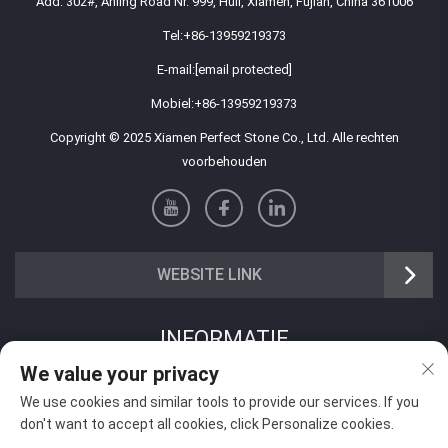
Add: 302#, Anling Road Nr. 999, Huli, Xiamen, Fujian, China 361006
Tel:
+86-13959219373
E-mail:
[email protected]
Mobiel:
+86-13959219373
Copyright © 2025 Xiamen Perfect Stone Co., Ltd. Alle rechten
voorbehouden
WEBSITE LINK
INFORMATIE
We value your privacy
Meld je aan om onze wekelijkse nieuwsbrief te ontvangen
We use cookies and similar tools to provide our services. If you
don't want to accept all cookies, click Personalize cookies.