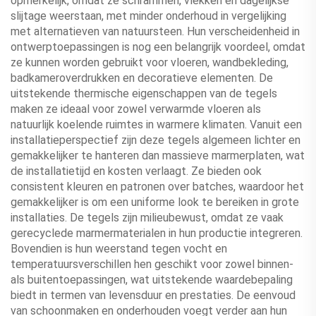
opmerkelijk, omdat ze schrammen, vlekken en dagelijkse
slijtage weerstaan, met minder onderhoud in vergelijking
met alternatieven van natuursteen. Hun verscheidenheid in
ontwerptoepassingen is nog een belangrijk voordeel, omdat
ze kunnen worden gebruikt voor vloeren, wandbekleding,
badkameroverdrukken en decoratieve elementen. De
uitstekende thermische eigenschappen van de tegels
maken ze ideaal voor zowel verwarmde vloeren als
natuurlijk koelende ruimtes in warmere klimaten. Vanuit een
installatieperspectief zijn deze tegels algemeen lichter en
gemakkelijker te hanteren dan massieve marmerplaten, wat
de installatietijd en kosten verlaagt. Ze bieden ook
consistent kleuren en patronen over batches, waardoor het
gemakkelijker is om een uniforme look te bereiken in grote
installaties. De tegels zijn milieubewust, omdat ze vaak
gerecyclede marmermaterialen in hun productie integreren.
Bovendien is hun weerstand tegen vocht en
temperatuursverschillen hen geschikt voor zowel binnen-
als buitentoepassingen, wat uitstekende waardebepaling
biedt in termen van levensduur en prestaties. De eenvoud
van schoonmaken en onderhouden voegt verder aan hun