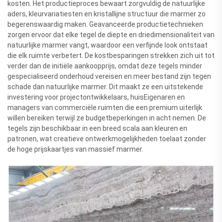
kosten. Het productieproces bewaart zorgvuldig de natuurlijke
aders, kleurvariatiesten en kristallijne structuur die marmer zo
begerenswaardig maken. Geavanceerde productietechnieken
zorgen ervoor dat elke tegel de diepte en driedimensionaliteit van
natuurlijke marmer vangt, waardoor een verfijnde look ontstaat
die elk ruimte verbetert. De kostbesparingen strekken zich uit tot
verder dan de initiële aankoopprijs, omdat deze tegels minder
gespecialiseerd onderhoud vereisen en meer bestand zijn tegen
schade dan natuurlijke marmer. Dit maakt ze een uitstekende
investering voor projectontwikkelaars, huisEigenaren en
managers van commerciële ruimten die een premium uiterlijk
willen bereiken terwijl ze budgetbeperkingen in acht nemen. De
tegels zijn beschikbaar in een breed scala aan kleuren en
patronen, wat creatieve ontwerkmogelijkheden toelaat zonder
de hoge prijskaartjes van massief marmer.