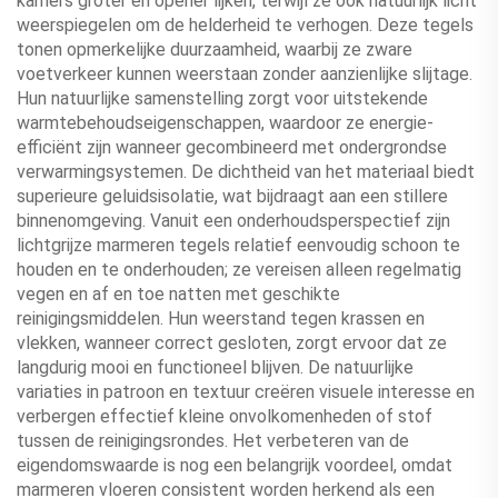
kamers groter en opener lijken, terwijl ze ook natuurlijk licht
weerspiegelen om de helderheid te verhogen. Deze tegels
tonen opmerkelijke duurzaamheid, waarbij ze zware
voetverkeer kunnen weerstaan zonder aanzienlijke slijtage.
Hun natuurlijke samenstelling zorgt voor uitstekende
warmtebehoudseigenschappen, waardoor ze energie-
efficiënt zijn wanneer gecombineerd met ondergrondse
verwarmingsystemen. De dichtheid van het materiaal biedt
superieure geluidsisolatie, wat bijdraagt aan een stillere
binnenomgeving. Vanuit een onderhoudsperspectief zijn
lichtgrijze marmeren tegels relatief eenvoudig schoon te
houden en te onderhouden; ze vereisen alleen regelmatig
vegen en af en toe natten met geschikte
reinigingsmiddelen. Hun weerstand tegen krassen en
vlekken, wanneer correct gesloten, zorgt ervoor dat ze
langdurig mooi en functioneel blijven. De natuurlijke
variaties in patroon en textuur creëren visuele interesse en
verbergen effectief kleine onvolkomenheden of stof
tussen de reinigingsrondes. Het verbeteren van de
eigendomswaarde is nog een belangrijk voordeel, omdat
marmeren vloeren consistent worden herkend als een