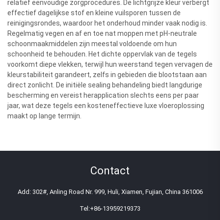
relatief eenvoudige zorgprocedures. De lichtgrijze kleur verbergt
effectief dagelijkse stof en kleine vuilsporen tussen de
reinigingsrondes, waardoor het onderhoud minder vaak nodig is.
Regelmatig vegen en af en toe nat moppen met pH-neutrale
schoonmaakmiddelen zijn meestal voldoende om hun
schoonheid te behouden. Het dichte oppervlak van de tegels
voorkomt diepe vlekken, terwijl hun weerstand tegen vervagen de
kleurstabiliteit garandeert, zelfs in gebieden die blootstaan aan
direct zonlicht. De initiële sealing behandeling biedt langdurige
bescherming en vereist herapplication slechts eens per paar
jaar, wat deze tegels een kosteneffectieve luxe vloeroplossing
maakt op lange termijn.
Contact
Add: 302#, Anling Road Nr. 999, Huli, Xiamen, Fujian, China 361006
Tel:
+86-13959219373