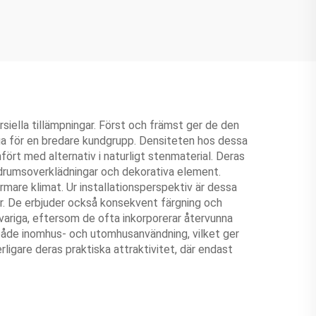
rsiella tillämpningar. Först och främst ger de den
liga för en bredare kundgrupp. Densiteten hos dessa
fört med alternativ i naturligt stenmaterial. Deras
badrumsoverklädningar och dekorativa element.
mare klimat. Ur installationsperspektiv är dessa
der. De erbjuder också konsekvent färgning och
tsvariga, eftersom de ofta inkorporerar återvunna
 både inomhus- och utomhusanvändning, vilket ger
ligare deras praktiska attraktivitet, där endast