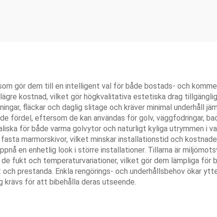
r som gör dem till en intelligent val för både bostads- och komme
lägre kostnad, vilket gör högkvalitativa estetiska drag tillgäng
gar, fläckar och daglig slitage och kräver minimal underhåll jäm
ande fördel, eftersom de kan användas för golv, väggfodringar, 
iska för både varma golvytor och naturligt kyliga utrymmen i var
n fasta marmorskivor, vilket minskar installationstid och kostna
ppnå en enhetlig look i större installationer. Tillarna är miljömo
de fukt och temperaturvariationer, vilket gör dem lämpliga för
t och prestanda. Enkla rengörings- och underhållsbehov ökar ytter
 krävs för att bibehålla deras utseende.