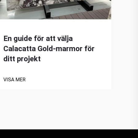
En guide för att välja
De 
Calacatta Gold-marmor för
av 
ditt projekt
he
VISA MER
VISA