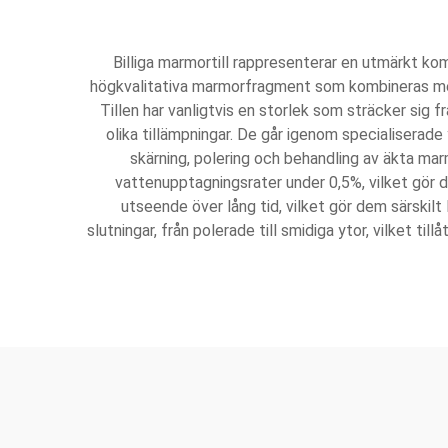
Billiga marmortill rappresenterar en utmärkt ko
högkvalitativa marmorfragment som kombineras med a
Tillen har vanligtvis en storlek som sträcker sig
olika tillämpningar. De går igenom specialiserad
skärning, polering och behandling av äkta marm
vattenupptagningsrater under 0,5%, vilket gör 
utseende över lång tid, vilket gör dem särskilt
slutningar, från polerade till smidiga ytor, vilket t