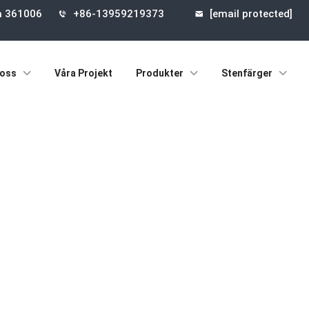
na 361006
+86-13959219373
[email protected]
oss
Våra Projekt
Produkter
Stenfärger