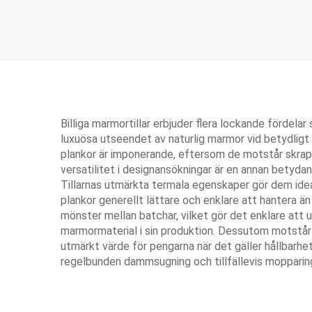
Billiga marmortillar erbjuder flera lockande fördela
luxuösa utseendet av naturlig marmor vid betydligt 
plankor är imponerande, eftersom de motstår skrapnin
versatilitet i designansökningar är en annan betyd
Tillarnas utmärkta termala egenskaper gör dem ideal
plankor generellt lättare och enklare att hantera ä
mönster mellan batchar, vilket gör det enklare att u
marmormaterial i sin produktion. Dessutom motstår 
utmärkt värde för pengarna när det gäller hållbarhe
regelbunden dammsugning och tillfällevis mopparing