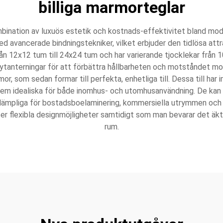
billiga marmorteglar
mbination av luxuös estetik och kostnads-effektivitet bland mod
vancerade bindningstekniker, vilket erbjuder den tidlösa attrakt
 från 12x12 tum till 24x24 tum och har varierande tjocklekar från
e ytanterningar för att förbättra hållbarheten och motståndet mo
or, som sedan formar till perfekta, enhetliga till. Dessa till har 
dem idealiska för både inomhus- och utomhusanvändning. De kan 
 lämpliga för bostadsboelaminering, kommersiella utrymmen och de
illåter flexibla designmöjligheter samtidigt som man bevarar det äkt
rum.