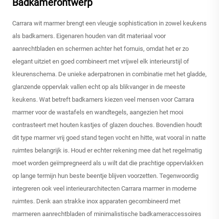
Badkamerontwerp
Carrara wit marmer brengt een vleugje sophistication in zowel keukens
als badkamers. Eigenaren houden van dit materiaal voor
aanrechtbladen en schermen achter het fornuis, omdat het er zo
elegant uitziet en goed combineert met vrijwel elk interieurstijl of
kleurenschema. De unieke aderpatronen in combinatie met het gladde,
glanzende oppervlak vallen echt op als blikvanger in de meeste
keukens. Wat betreft badkamers kiezen veel mensen voor Carrara
marmer voor de wastafels en wandtegels, aangezien het mooi
contrasteert met houten kastjes of glazen douches. Bovendien houdt
dit type marmer vrij goed stand tegen vocht en hitte, wat vooral in natte
ruimtes belangrijk is. Houd er echter rekening mee dat het regelmatig
moet worden geïmpregneerd als u wilt dat die prachtige oppervlakken
op lange termijn hun beste beentje blijven voorzetten. Tegenwoordig
integreren ook veel interieurarchitecten Carrara marmer in moderne
ruimtes. Denk aan strakke inox apparaten gecombineerd met
marmeren aanrechtbladen of minimalistische badkameraccessoires