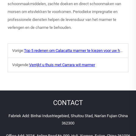
schoonmaakmiddelen, zachte doeken en direct schoonmaken van
morsen om etsvlekken te voorkomen. Periodieke impregnatie en
professionele diensten helpen de levensduur van het marmer te
verlengen en de charme te behouden.
Vorige:
Top 5 redenen om Calacatta marmer te kiezen voor uw huis
Volgende:
Verrijkt u thuis met Carrara wit marmer
CONTACT
Fabriek Add: Binhai Industriegebied, Shuitou Stad, Nan'an Fujian China
362300
Office Add: 302#, Anling Road Nr. 999, Huli, Xiamen, Fujian, China 361006