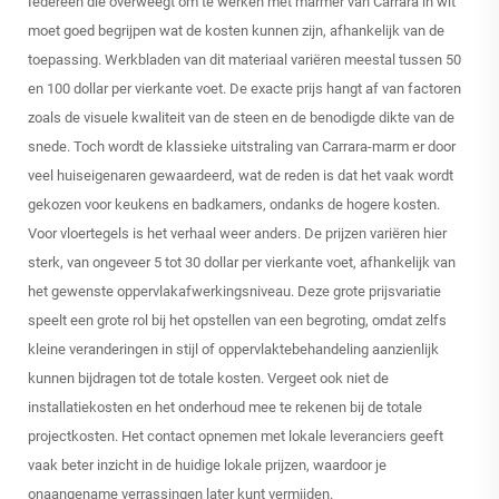
Iedereen die overweegt om te werken met marmer van Carrara in wit
moet goed begrijpen wat de kosten kunnen zijn, afhankelijk van de
toepassing. Werkbladen van dit materiaal variëren meestal tussen 50
en 100 dollar per vierkante voet. De exacte prijs hangt af van factoren
zoals de visuele kwaliteit van de steen en de benodigde dikte van de
snede. Toch wordt de klassieke uitstraling van Carrara-marm er door
veel huiseigenaren gewaardeerd, wat de reden is dat het vaak wordt
gekozen voor keukens en badkamers, ondanks de hogere kosten.
Voor vloertegels is het verhaal weer anders. De prijzen variëren hier
sterk, van ongeveer 5 tot 30 dollar per vierkante voet, afhankelijk van
het gewenste oppervlakafwerkingsniveau. Deze grote prijsvariatie
speelt een grote rol bij het opstellen van een begroting, omdat zelfs
kleine veranderingen in stijl of oppervlaktebehandeling aanzienlijk
kunnen bijdragen tot de totale kosten. Vergeet ook niet de
installatiekosten en het onderhoud mee te rekenen bij de totale
projectkosten. Het contact opnemen met lokale leveranciers geeft
vaak beter inzicht in de huidige lokale prijzen, waardoor je
onaangename verrassingen later kunt vermijden.