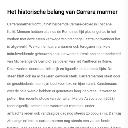
Het historische belang van Carrara marmer
Carraramarmer komt uit het beroemde Carrara-gebied in Toscane,
Italië. Mensen hebben al sinds de Romeinse tijd plezier gehad in het
werken met deze steen vanwege zijn prachtige uitstraling wanneer het
is afgewerkt. We kunnen carraramarmer ook terugzien in enkele
indrukwekkende gebouwen en kunstwerken. Denk aan het standbeeld
van Michelangelo's David of aan delen van het Pantheon in Rome.
Deze werken doorstaan letterlijk en figuurlijk de tand des tijds. De
steen blijft ook na al die jaren gewoon sterk. Carraramarmer staat door
de geschiedenis heen symbool voor luxe en fijne kunst. Kunstenaars
over de hele wereld hebben er generaties lang inspiratie uit weten te
putten. Een recente studie van de Italian Marble Association (2023)
toont eigenlijk precies aan waarom dit materiaal onder
ambachtslieden ook vandaag de dag nog steeds zo populair is. Dankzij
zijn lange erfenis is carraramarmer nog steeds een van de beste