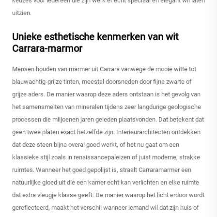
keuzes voor iedereen die zijn werk er echt speciaal en elegant wil laten
uitzien.
Unieke esthetische kenmerken van wit
Carrara-marmor
Mensen houden van marmer uit Carrara vanwege de mooie witte tot
blauwachtig-grijze tinten, meestal doorsneden door fijne zwarte of
grijze aders. De manier waarop deze aders ontstaan is het gevolg van
het samensmelten van mineralen tijdens zeer langdurige geologische
processen die miljoenen jaren geleden plaatsvonden. Dat betekent dat
geen twee platen exact hetzelfde zijn. Interieurarchitecten ontdekken
dat deze steen bijna overal goed werkt, of het nu gaat om een
klassieke stijl zoals in renaissancepaleizen of juist moderne, strakke
ruimtes. Wanneer het goed gepolijst is, straalt Carraramarmer een
natuurlijke gloed uit die een kamer echt kan verlichten en elke ruimte
dat extra vleugje klasse geeft. De manier waarop het licht erdoor wordt
gereflecteerd, maakt het verschil wanneer iemand wil dat zijn huis of