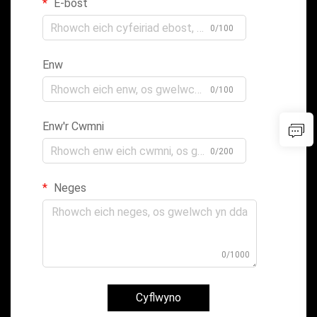
E-bost
0/100
Enw
0/100
Enw'r Cwmni
0/200
Neges
0/1000
Cyflwyno