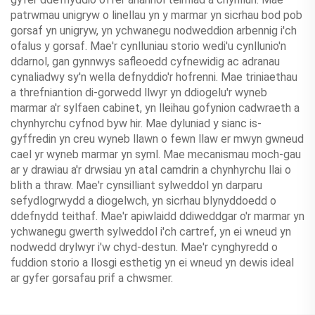
patrwmau unigryw o linellau yn y marmar yn sicrhau bod pob
gorsaf yn unigryw, yn ychwanegu nodweddion arbennig i'ch
ofalus y gorsaf. Mae'r cynlluniau storio wedi'u cynllunio'n
ddarnol, gan gynnwys safleoedd cyfnewidig ac adranau
cynaliadwy sy'n wella defnyddio'r hofrenni. Mae triniaethau
a threfniantion di-gorwedd llwyr yn ddiogelu'r wyneb
marmar a'r sylfaen cabinet, yn lleihau gofynion cadwraeth a
chynhyrchu cyfnod byw hir. Mae dyluniad y sianc is-
gyffredin yn creu wyneb llawn o fewn llaw er mwyn gwneud
cael yr wyneb marmar yn syml. Mae mecanismau moch-gau
ar y drawiau a'r drwsiau yn atal camdrin a chynhyrchu llai o
blith a thraw. Mae'r cynsilliant sylweddol yn darparu
sefydlogrwydd a diogelwch, yn sicrhau blynyddoedd o
ddefnydd teithaf. Mae'r apiwlaidd ddiweddgar o'r marmar yn
ychwanegu gwerth sylweddol i'ch cartref, yn ei wneud yn
nodwedd drylwyr i'w chyd-destun. Mae'r cynghyredd o
fuddion storio a llosgi esthetig yn ei wneud yn dewis ideal
ar gyfer gorsafau prif a chwsmer.