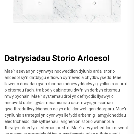
Datrysiadau Storio Arloesol
Mae'r asevan yn cynnwys nodweddion dylunio ardal storio
arloesol sy'n datblygu efficiwn cyfnewid a chydbwysedd. Mae
llawer o droiadau gyda rhannau adnewyddadwy i gynllunio acurat
o eitemau fach, tra bod y cabinetau dwfn yn derbyn eitemau
mwy bychain. Mae'r systemau droi yn defnyddio llyswyr o
ansawdd uchel gyda mecanismau cau-mwyn, yn sicrhau
gweithredu llwyddiannus ac yn atal danwch gan ddarparu. Mae'r
cynllunio strategol yn cynnwys llefydd arbennig i amgylcheddau
electrichaidd, dal-sylfaenau i anghenion storio wahanol, a
thrydynt dderfyn i eitemau preifat. Mae'r arwynebeddau mewnol
yn cynnwys materialedd iawn-gwrthymdeimlon a thrin syml i