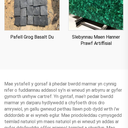
Pafell Grog Basalt Du
Slebynnau Maen Hanner
Prawf Artiffisial
Mae ystafell y gorsaf â phedair bwrdd marmar yn cynnig
nifer o fuddiannau addasol sy'n ei wneud yn arbyrru ar gyfer
gymorth unrhyw cartref. Yn gyntaf, mae'r pedair bwrdd
marmar yn darparu hydlywedd a chyfoeth dros dro
amrywiol, yn gallu gwneud pethau llawn pob dydd wrth i'w
diddordeb ar ei wyneb eglur. Mae priodoleddau cymysgedd
teimlad naturiol ym maes naturiol yn ei wneud yn addas ar
gyfer ddefnyddio offer ariannol teimlad a chynllun. Mae