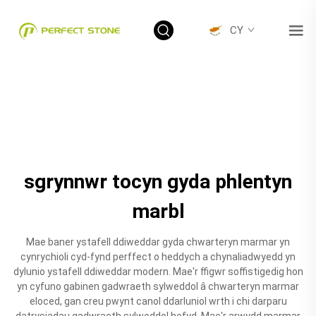
CY
sgrynnwr tocyn gyda phlentyn
marbl
Mae baner ystafell ddiweddar gyda chwarteryn marmar yn
cynrychioli cyd-fynd perffect o heddych a chynaliadwyedd yn
dylunio ystafell ddiweddar modern. Mae'r ffigwr soffistigedig hon
yn cyfuno gabinen gadwraeth sylweddol â chwarteryn marmar
eloced, gan creu pwynt canol ddarluniol wrth i chi darparu
datrysiadau gadwraeth sylweddol hefyd. Mae'r arwydd marmar