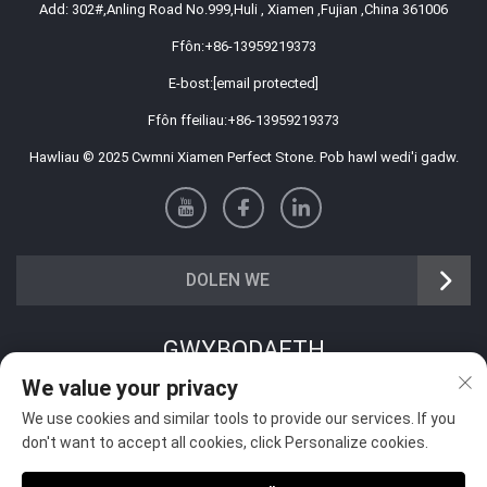
Add: 302#,Anling Road No.999,Huli , Xiamen ,Fujian ,China 361006
Ffôn:
+86-13959219373
E-bost:
[email protected]
Ffôn ffeiliau:
+86-13959219373
Hawliau © 2025 Cwmni Xiamen Perfect Stone. Pob hawl wedi'i gadw.
DOLEN WE
GWYBODAETH
We value your privacy
Cofrestrwch i dderbyn ein cylchlythyr wythnosol
We use cookies and similar tools to provide our services. If you
don't want to accept all cookies, click Personalize cookies.