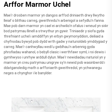
Arffor Marmor Uchel
Mae'r drosben marmor yn dangos arffod driniaeth drwy llwytho
lleiaf o blithau carreg, gweithredu'n arbenigol a sefydlu'n fanna.
Mae pob darn marmor yn cael ei archwilio'n ofalus i wneud yn siŵr
bod patrymau llinell a strwythur yn gywir. Triniaedir y siofa gyda
threfniant uchel i amddiffyn yn erbyn gwymonyddion, deiliaid a
chyfnodau bywyd pob dydd wrth gadw y naturioldeb ymddygiad y
carreg. Mae'r canhwyllau wedi'u gwblhau'n arbennig gyda
phrofiadau wahanol, o bebyll clasic i werthfawr syml, i roi dewis i
gymhwyso i unrhyw arddull dylun. Mae'r newidiadau naturiol yn y
marmor yn creu patrymau unigryw sy'n newid pob wasinbwrdd i
ddatganoledig math o arfforiaeth gweithredol, yn ychwanegu
neges a chynghor i le banylder.