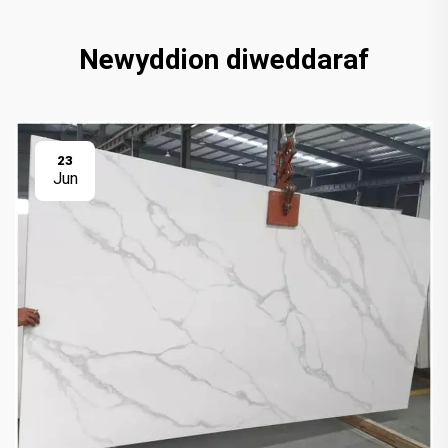
Newyddion diweddaraf
23
Jun