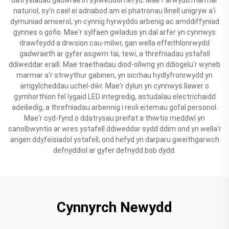
naturiol, sy'n cael ei adnabod am ei phatronau llinell unigryw a'i
dymuniad amserol, yn cynnig hyrwyddo arbenig ac amddiffyniad
gynnes o gofio. Mae'r sylfaen gwladus yn dal arfer yn cynnwys
drawfeydd a drwsion cau-milwr, gan wella effeithlonrwydd
gadwraeth ar gyfer asgwrn tai, tewi, a threfniadau ystafell
ddiweddar eraill. Mae traethadau diod-ollwng yn ddiogelu'r wyneb
marmar a'r strwythur gabinen, yn sicrhau hydlyfronrwydd yn
amgylcheddau uchel-dŵr. Mae'r dylun yn cynnwys llawer o
gymhorthion fel lygaid LED integredig, astudalau electrichaidd
adeiliedig, a threfniadau arbennig i reoli eitemau gofal personol.
Mae'r cyd-fynd o ddatrysau preifat a thiwtio meddwl yn
canolbwyntio ar wres ystafell ddiweddar sydd ddim ond yn wella'r
angen ddyfeisiadol ystafell, ond hefyd yn darparu gweithgarwch
defnyddiol ar gyfer defnydd bob dydd.
Cynnyrch Newydd