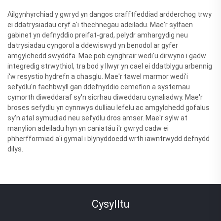
Ailgynhyrchiad y gwryd yn dangos crafftfeddiad ardderchog trwy
ei ddatrysiadau cryf a'i thechnegau adeiladu. Mae'r sylfaen
gabinet yn defnyddio preifat-grad, pelydr amhargydig neu
datrysiadau cyngorol a ddewiswyd yn benodol ar gyfer
amgylchedd swyddfa. Mae pob cynghrair wedi'u dirwyno i gadw
integredig strwythiol, tra bod y llwyr yn cael ei ddatblygu arbennig
i'w resystio hydrefn a chasglu. Mae'r tawel marmor wedi'i
sefydlu'n fachbwyll gan ddefnyddio cemefion a systemau
cymorth diweddaraf sy'n sicrhau diweddaru cynaliadwy. Mae'r
broses sefydlu yn cynnwys dulliau lefelu ac amgylchedd gofalus
sy'n atal symudiad neu sefydlu dros amser. Mae'r sylw at
manylion adeiladu hyn yn caniatáu i'r gwryd cadw ei
phherfformiad a'i gymal i blynyddoedd wrth iawntrwydd defnydd
dilys.
Cysylltu