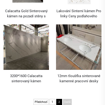
Calacatta Gold Sinterovaný
Lakování Sinterní kámen Pro
kámen na pozadí stěny s
linky Ceny podlahového
MOQ JEDNA KUS
sinterního kamene Zlatý
sinterní kámen MOQ 1 kus
3200*1600 Calacatta
12mm tloušťka sinterované
sinterovaný kámen
kamenné pracovní desky
Předchozí
1
2
Další