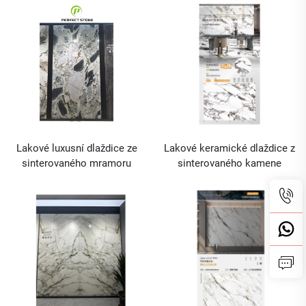
spalovací kámen Jídelní
velkoobchod
stoly a židle
Lakové luxusní dlaždice ze
Lakové keramické dlaždice z
sinterovaného mramoru
sinterovaného kamene
Mramorová stěna
Sintrové kameny v placích
3200x1600x12mm
Velkoobchod