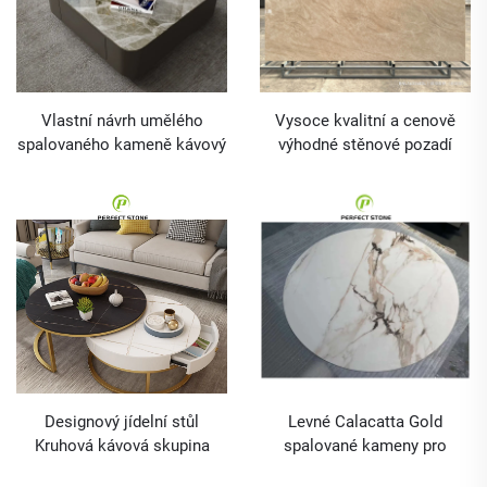
Vlastní návrh umělého
Vysoce kvalitní a cenově
spalovaného kameně kávový
výhodné stěnové pozadí
stolek s koženým potahem
panelů z lisovaného kamene
desky dlaždice
Designový jídelní stůl
Levné Calacatta Gold
Kruhová kávová skupina
spalované kameny pro
Moderní nábytek Šedá
jídelnu a kávový stolek,