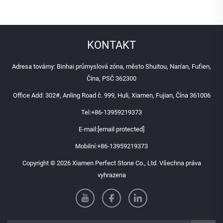
KONTAKT
Adresa továrny: Binhai průmyslová zóna, město Shuitou, Nan'an, Fuťien,
Čína, PSČ 362300
Office Add: 302#, Anling Road č. 999, Huli, Xiamen, Fujian, Čína 361006
Tel:
+86-13959219373
E-mail:
[email protected]
Mobilní:
+86-13959219373
Copyright © 2026 Xiamen Perfect Stone Co., Ltd. Všechna práva
vyhrazena