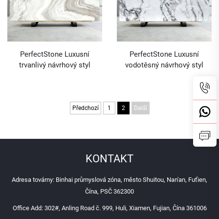
PerfectStone Luxusní
PerfectStone Luxusní
trvanlivý návrhový styl
vodotěsný návrhový styl
mramoru Volakas White pro
desek z mramoru Oyster
umyvadlové pulty, hotelové a
White pro celé stavební
velkoobchodní stavební
projekty
projekty
Předchozí
1
2
Další
KONTAKT
Adresa továrny: Binhai průmyslová zóna, město Shuitou, Nan'an, Fuťien,
Čína, PSČ 362300
Office Add: 302#, Anling Road č. 999, Huli, Xiamen, Fujian, Čína 361006