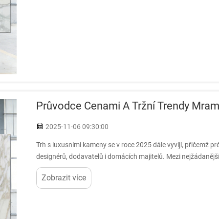
Průvodce Cenami A Tržní Trendy Mram
2025-11-06 09:30:00
Trh s luxusními kameny se v roce 2025 dále vyvíjí, přičemž p
designérů, dodavatelů i domácích majitelů. Mezi nejžádanějš
italské...
Zobrazit více