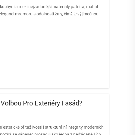
kuchyní a mezi nejžádanější materiály patří taj mahal
eganci mramoru s odolností žuly, čímž je výjimečnou
Volbou Pro Exteriéry Fasád?
í estetické přitažlivosti i strukturální integrity moderních
pozici, se vápenec prosadil jako jedna z nejžádanějších