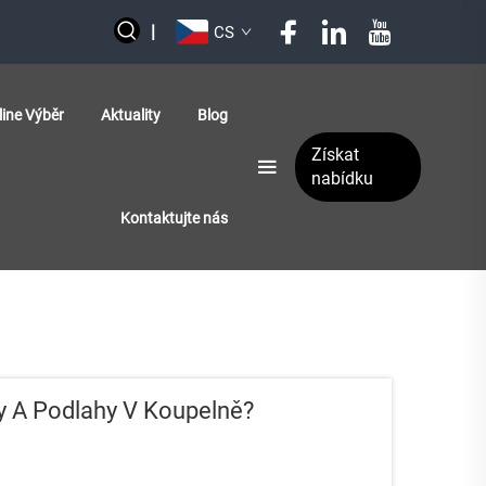
|
CS
line Výběr
Aktuality
Blog
Získat
nabídku
Kontaktujte nás
y A Podlahy V Koupelně?