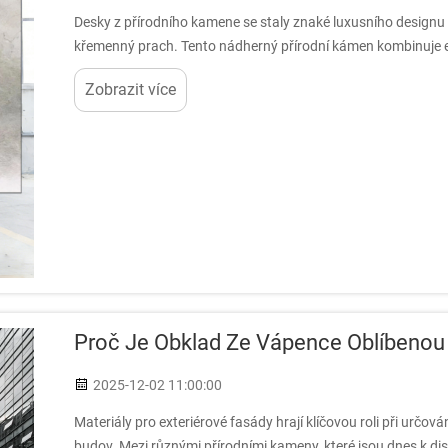
Desky z přírodního kamene se staly znaké luxusního designu 
křemenný prach. Tento nádherný přírodní kámen kombinuje el
volbou pro interiéry vyšší...
Zobrazit více
Proč Je Obklad Ze Vápence Oblíbenou 
2025-12-02 11:00:00
Materiály pro exteriérové fasády hrají klíčovou roli při určován
budov. Mezi různými přírodními kameny, které jsou dnes k dis