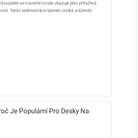
koupelen se travertin trvale ukazuje jako přitažlivá
čností. Tento sedimentární kámen vzniká srážením
oč Je Populární Pro Desky Na